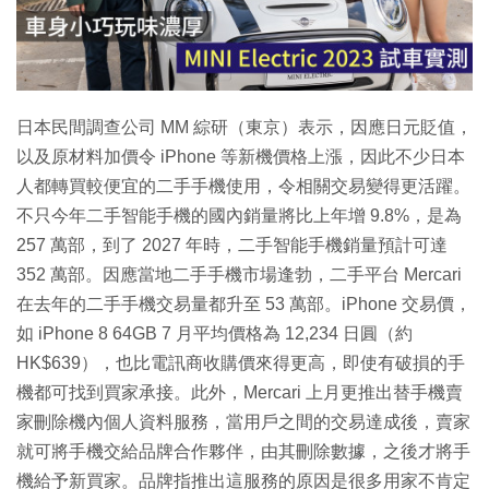
放
影
片
日本民間調查公司 MM 綜研（東京）表示，因應日元貶值，
以及原材料加價令 iPhone 等新機價格上漲，因此不少日本
人都轉買較便宜的二手手機使用，令相關交易變得更活躍。
不只今年二手智能手機的國內銷量將比上年增 9.8%，是為
257 萬部，到了 2027 年時，二手智能手機銷量預計可達
352 萬部。因應當地二手手機市場逢勃，二手平台 Mercari
在去年的二手手機交易量都升至 53 萬部。iPhone 交易價，
如 iPhone 8 64GB 7 月平均價格為 12,234 日圓（約
HK$639），也比電訊商收購價來得更高，即使有破損的手
機都可找到買家承接。此外，Mercari 上月更推出替手機賣
家刪除機內個人資料服務，當用戶之間的交易達成後，賣家
就可將手機交給品牌合作夥伴，由其刪除數據，之後才將手
機給予新買家。品牌指推出這服務的原因是很多用家不肯定