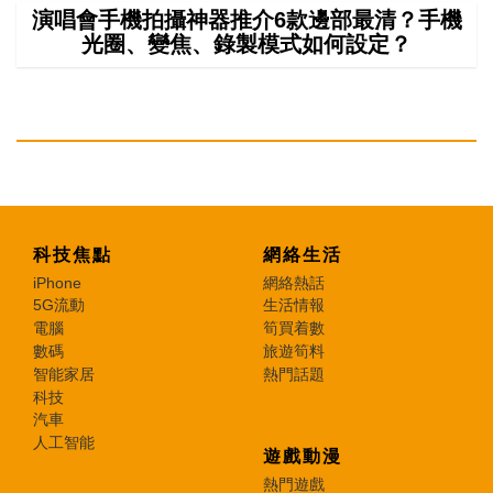
演唱會手機拍攝神器推介6款邊部最清？手機
光圈、變焦、錄製模式如何設定？
科技焦點
網絡生活
iPhone
網絡熱話
5G流動
生活情報
電腦
筍買着數
數碼
旅遊筍料
智能家居
熱門話題
科技
汽車
人工智能
遊戲動漫
熱門遊戲