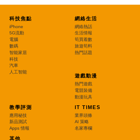
科技焦點
網絡生活
iPhone
網絡熱話
5G流動
生活情報
電腦
筍買着數
數碼
旅遊筍料
智能家居
熱門話題
科技
汽車
人工智能
遊戲動漫
熱門遊戲
電競裝備
動漫玩具
教學評測
IT TIMES
應用秘技
業界頭條
新品測試
AI 策略
Apps 情報
名家專欄
其他