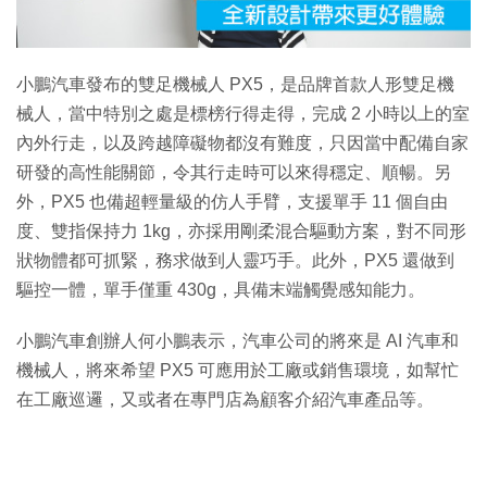
影
片
小鵬汽車發布的雙足機械人 PX5，是品牌首款人形雙足機
械人，當中特別之處是標榜行得走得，完成 2 小時以上的室
內外行走，以及跨越障礙物都沒有難度，只因當中配備自家
研發的高性能關節，令其行走時可以來得穩定、順暢。另
外，PX5 也備超輕量級的仿人手臂，支援單手 11 個自由
度、雙指保持力 1kg，亦採用剛柔混合驅動方案，對不同形
狀物體都可抓緊，務求做到人靈巧手。此外，PX5 還做到
驅控一體，單手僅重 430g，具備末端觸覺感知能力。
小鵬汽車創辦人何小鵬表示，汽車公司的將來是 AI 汽車和
機械人，將來希望 PX5 可應用於工廠或銷售環境，如幫忙
在工廠巡邏，又或者在專門店為顧客介紹汽車產品等。