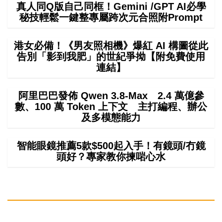
真人同Q版自己同框！Gemini /GPT AI必學
秘技輕鬆一鍵整專屬跨次元合照附Prompt
港女必備！《男友照相機》爆紅 AI 構圖從此
告別「影到我肥」的世紀爭拗【附免費使用
連結】
阿里巴巴發佈 Qwen 3.8-Max 2.4 萬億參
數、100 萬 Token 上下文 主打編程、辦公
及多模態能力
智能眼鏡推薦5款$500起入手！有鏡頭/冇鏡
頭好？專家教你揀啱心水