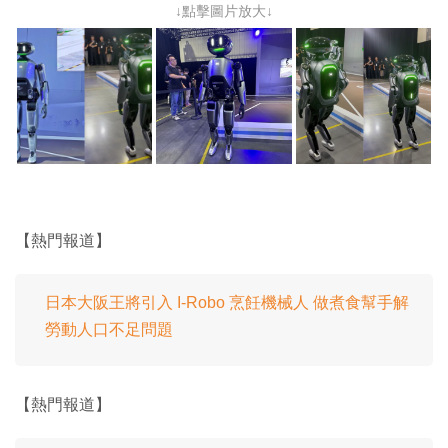
↓點擊圖片放大↓
【熱門報道】
日本大阪王將引入 I-Robo 烹飪機械人 做煮食幫手解
勞動人口不足問題
【熱門報道】