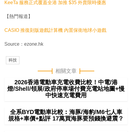
KeeTa 服務正式覆蓋全港 加推 $35 外賣限時優惠
【熱門報道】
CASIO 推復刻版遊戲計算機 內置保衛地球小遊戲
Source：ezone.hk
科技
相關文章
2026香港電動車充電收費比較！中電/港
燈/Shell/領展/政府停車場付費充電站地圖+慢
中快速充電費用
全系BYD電動車比較︰海豚/海豹/M6七人車
規格+車價+點評 17萬買海豚要預錢換避震？