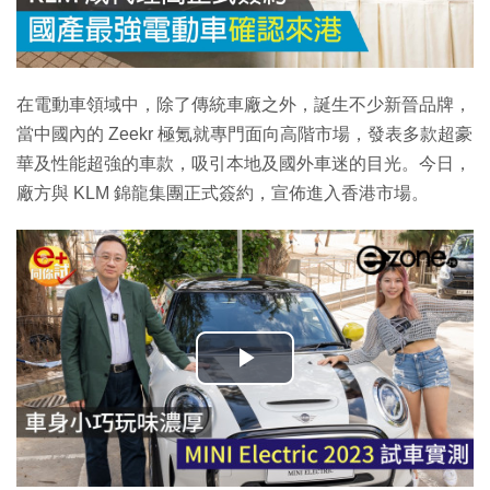
在電動車領域中，除了傳統車廠之外，誕生不少新晉品牌，
當中國內的 Zeekr 極氪就專門面向高階市場，發表多款超豪
華及性能超強的車款，吸引本地及國外車迷的目光。今日，
廠方與 KLM 錦龍集團正式簽約，宣佈進入香港市場。
播
放
影