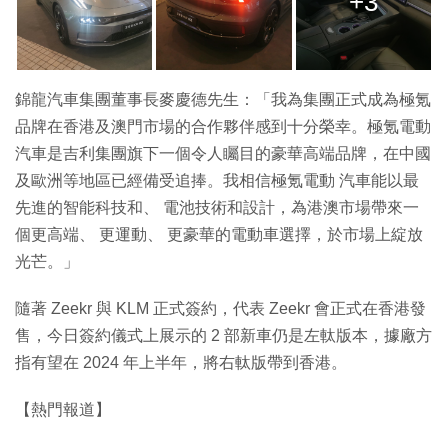
+3
錦龍汽車集團董事長麥慶德先生：「我為集團正式成為極氪
品牌在香港及澳門市場的合作夥伴感到十分榮幸。極氪電動
汽車是吉利集團旗下一個令人矚目的豪華高端品牌，在中國
及歐洲等地區已經備受追捧。我相信極氪電動 汽車能以最
先進的智能科技和、 電池技術和設計，為港澳市場帶來一
個更高端、 更運動、 更豪華的電動車選擇，於市場上綻放
光芒。」
隨著 Zeekr 與 KLM 正式簽約，代表 Zeekr 會正式在香港發
售，今日簽約儀式上展示的 2 部新車仍是左軚版本，據廠方
指有望在 2024 年上半年，將右軚版帶到香港。
【熱門報道】