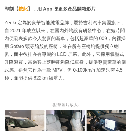
片
即刻【
按此
】，用 App 睇更多產品開箱影片
Zeekr 定為於豪華智能純電品牌，屬於吉利汽車集團旗下，
自 2021 年成立以來，在國內外均設有研發中心，在短時間
內便發表多款令人驚喜的新車，包括超豪華的 009，內裡採
用 Sofaro 頭等艙般的座椅，並在所有座椅均提供獨立喇
叭，而中後排亦有專屬的 LCD 屏幕。此外，它採用氣壓式
升降避震，當乘客上落時能夠降低車身，提供尊貴豪華的儀
式感。雖然它作為一款 MPV，但 0-100km/h 加速只需 4.5
秒，並能提供 822km 續航力。
↓點擊圖片放大↓