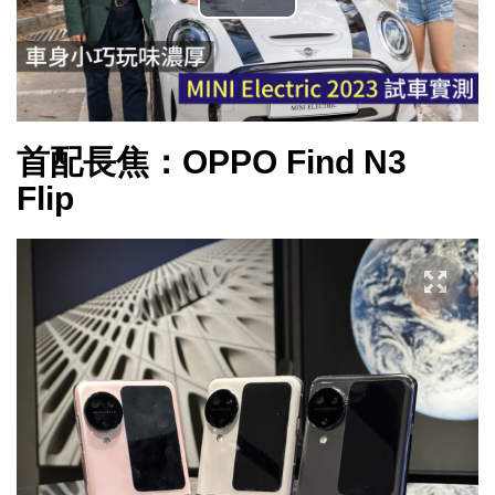
播
放
影
首配長焦：OPPO Find N3
片
Flip