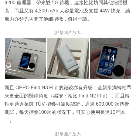
9200 處理器，帶來雙 5G 待機，連接性比坊間其他細摺機
高，而且又有 4,300 mAh 大容量電池及支援 44W 快充，續
航力亦領先坊間其他細摺機，值得一讚。
↓點擊圖片放大↓
+4
而且 OPPO Find N3 Flip 的鏈鉸亦有升級，全新水滴轉軸帶
來更全面的懸停角度（編按：相比 Find N2 Flip），而且轉
軸更通過萊茵 TÜV 摺疊可靠度認證，通過 600,000 次摺疊
測試，每天摺疊100次的狀況下，可安心使用長達10年以
上。
↓點擊圖片放大↓