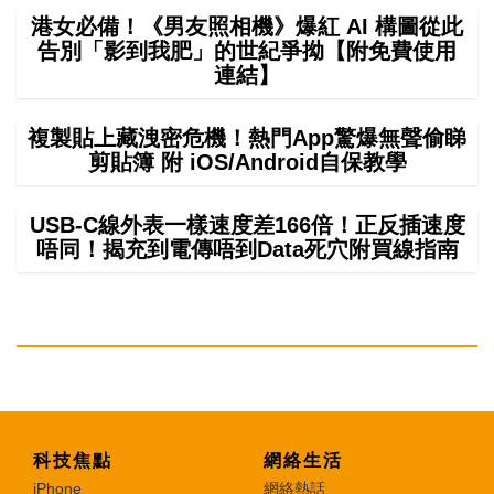
港女必備！《男友照相機》爆紅 AI 構圖從此
告別「影到我肥」的世紀爭拗【附免費使用
連結】
複製貼上藏洩密危機！熱門App驚爆無聲偷睇
剪貼簿 附 iOS/Android自保教學
USB-C線外表一樣速度差166倍！正反插速度
唔同！揭充到電傳唔到Data死穴附買線指南
科技焦點
網絡生活
iPhone
網絡熱話