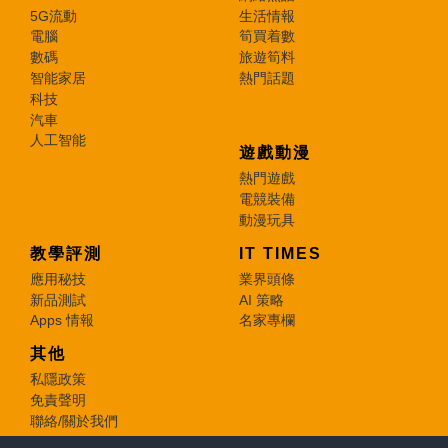
5G流動
生活情報
電腦
筍買着數
數碼
旅遊筍料
智能家居
熱門話題
科技
汽車
人工智能
遊戲動漫
熱門遊戲
電競裝備
動漫玩具
教學評測
IT TIMES
應用秘技
業界頭條
新品測試
AI 策略
Apps 情報
名家專欄
其他
私隱政策
免責聲明
聯絡/關於我們