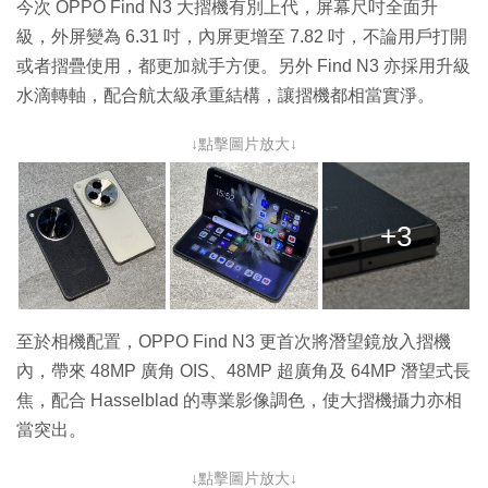
今次 OPPO Find N3 大摺機有別上代，屏幕尺吋全面升
級，外屏變為 6.31 吋，內屏更增至 7.82 吋，不論用戶打開
或者摺疊使用，都更加就手方便。另外 Find N3 亦採用升級
水滴轉軸，配合航太級承重結構，讓摺機都相當實淨。
↓點擊圖片放大↓
+3
至於相機配置，OPPO Find N3 更首次將潛望鏡放入摺機
內，帶來 48MP 廣角 OIS、48MP 超廣角及 64MP 潛望式長
焦，配合 Hasselblad 的專業影像調色，使大摺機攝力亦相
當突出。
↓點擊圖片放大↓