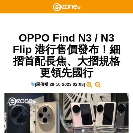
OPPO Find N3 / N3
Flip 港行售價發布！細
摺首配長焦、大摺規格
更領先國行
|
周傳禮
|
28-10-2023 02:08
|