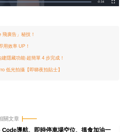
剩
-
0:34
載
全
入
螢
完
幕
餘
畢
:
1
時
0
0
.
間
0
0
e 飛廣告」秘技！
%
即用效率 UP！
內建隱藏功能‧超簡單 4 步完成！
 Pro 低光拍攝【即睇夜拍貼士】
相關文章
ap Code導航、即時停車場空位、搵食加油一