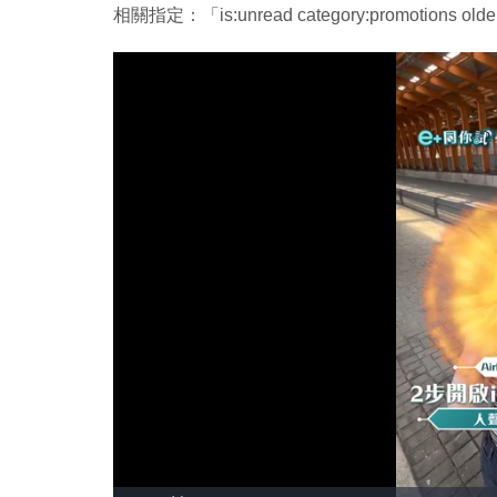
相關指定：
「is:unread category:promotions old