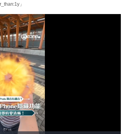
er_than:1y」