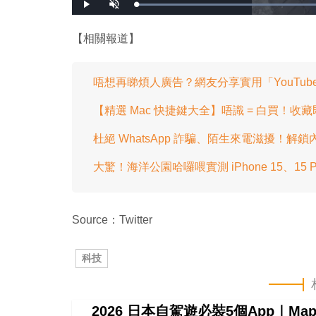
播
開
放
啟
音
效
【相關報道】
唔想再睇煩人廣告？網友分享實用「YouTub
【精選 Mac 快捷鍵大全】唔識 = 白買！收藏
杜絕 WhatsApp 詐騙、陌生來電滋擾！解鎖
大驚！海洋公園哈囉喂實測 iPhone 15、15
Source：Twitter
科技
2026 日本自駕遊必裝5個App｜M