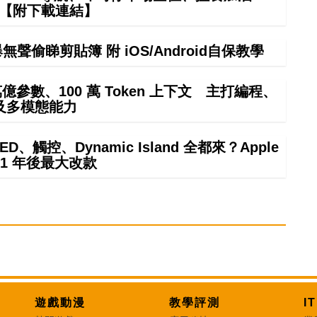
掂【附下載連結】
偷睇剪貼簿 附 iOS/Android自保教學
4 萬億參數、100 萬 Token 上下文 主打編程、
及多模態能力
ED、觸控、Dynamic Island 全都來？Apple
21 年後最大改款
遊戲動漫
教學評測
I