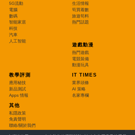
5G流動
生活情報
電腦
筍買着數
數碼
旅遊筍料
智能家居
熱門話題
科技
汽車
人工智能
遊戲動漫
熱門遊戲
電競裝備
動漫玩具
教學評測
IT TIMES
應用秘技
業界頭條
新品測試
AI 策略
Apps 情報
名家專欄
其他
私隱政策
免責聲明
聯絡/關於我們