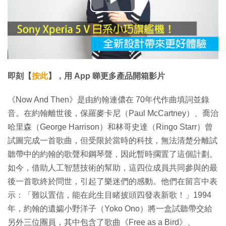
播
放
影
片
即刻【
按此
】，用 App 睇更多產品開箱影片
《Now And Then》是由約翰連儂在 70年代作曲填詞並錄
音。在約翰離世後，保羅麥卡尼（Paul McCartney）、喬治
哈里森（George Harrison）和林哥史達（Ringo Starr）曾
試圖完成一首歌曲，但受限於當時的科技，無法清楚分離試
聽帶中的約翰的歌聲和鋼琴聲，因此暫時擱置了這個計劃。
如今，借助人工智慧技術的幫助，這四位成員共同參與的最
後一首歌終於問世，引起了樂迷們的感動。他們在留言中表
示：「難以置信，能在此生目睹披頭四發表新歌！」1994
年，約翰的遺孀小野洋子（Yoko Ono）將一盒試聽帶交給
另外三位團員，其中包含了歌曲《Free as a Bird》、