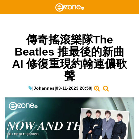
傳奇搖滾樂隊The
Beatles 推最後的新曲
AI 修復重現約翰連儂歌
聲
|
Johannes
|
03-11-2023 20:50
|