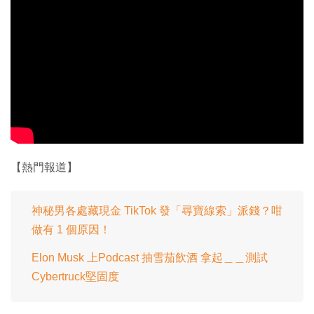
【熱門報道】
神秘男各處藏現金 TikTok 發「尋寶線索」派錢？咁
做有 1 個原因！
Elon Musk 上Podcast 抽雪茄飲酒 拿起＿＿測試
Cybertruck堅固度