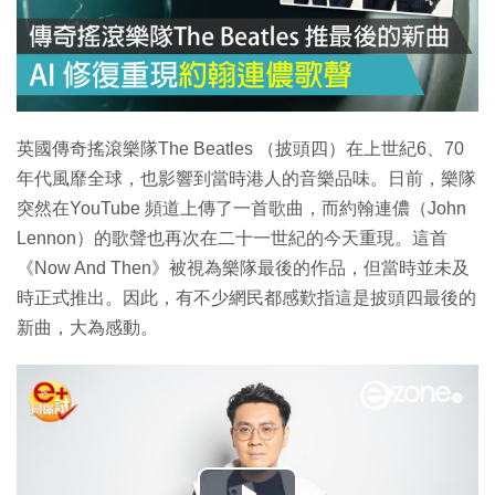
英國傳奇搖滾樂隊The Beatles （披頭四）在上世紀6、70
年代風靡全球，也影響到當時港人的音樂品味。日前，樂隊
突然在YouTube 頻道上傳了一首歌曲，而約翰連儂（John
Lennon）的歌聲也再次在二十一世紀的今天重現。這首
《Now And Then》被視為樂隊最後的作品，但當時並未及
時正式推出。因此，有不少網民都感歎指這是披頭四最後的
新曲，大為感動。