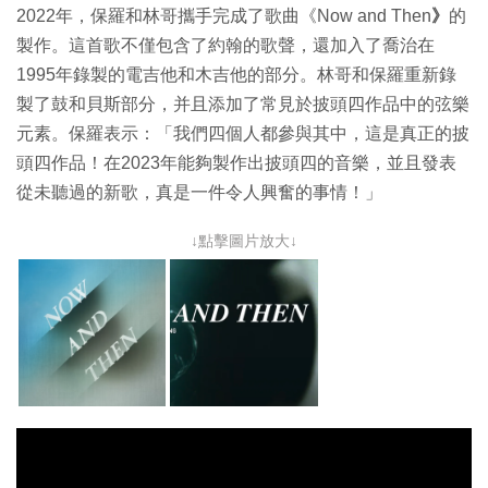
2022年，保羅和林哥攜手完成了歌曲《Now and Then
》
的
製作。這首歌不僅包含了約翰的歌聲，還加入了喬治在
1995年錄製的電吉他和木吉他的部分。林哥和保羅重新錄
製了鼓和貝斯部分，并且添加了常見於披頭四作品中的弦樂
元素。保羅表示：「我們四個人都參與其中，這是真正的披
頭四作品！在2023年能夠製作出披頭四的音樂，並且發表
從未聽過的新歌，真是一件令人興奮的事情！」
↓點擊圖片放大↓