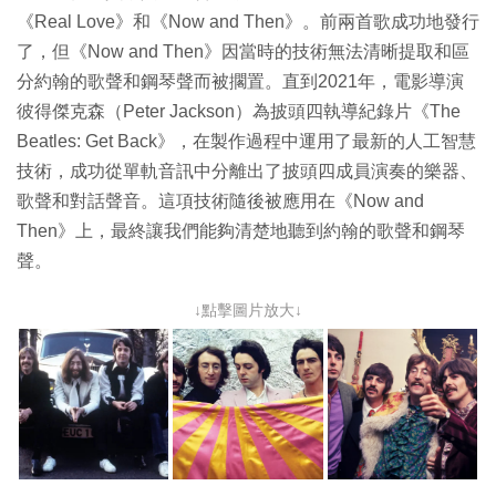
《Real Love》和《Now and Then》。前兩首歌成功地發行
了，但《Now and Then》因當時的技術無法清晰提取和區
分約翰的歌聲和鋼琴聲而被擱置。直到2021年，電影導演
彼得傑克森（Peter Jackson）為披頭四執導紀錄片《The
Beatles: Get Back》，在製作過程中運用了最新的人工智慧
技術，成功從單軌音訊中分離出了披頭四成員演奏的樂器、
歌聲和對話聲音。這項技術隨後被應用在《Now and
Then》上，最終讓我們能夠清楚地聽到約翰的歌聲和鋼琴
聲。
↓點擊圖片放大↓