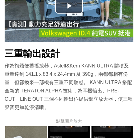
播
放
影
三重輸出設計
片
作為旗艦便攜播放器，Astell&Kern KANN ULTRA 體積及
重量達到 141.1 x 83.4 x 24.4mm 及 390g，兩都都相有份
量，但卻換來一部機有三重不同聽感。 KANN ULTRA 搭配
全新的 TERATON ALPHA 技術，為耳機輸出、PRE-
OUT、LINE OUT 三個不同輸出位提供獨立放大器，使三種
聲音更加乾淨清晰。
↓點擊圖片放大↓