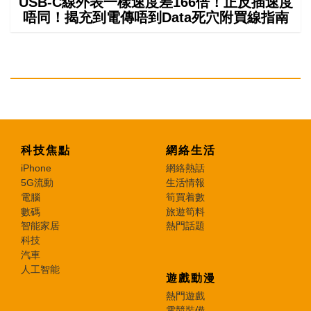
USB-C線外表一樣速度差166倍！正反插速度
唔同！揭充到電傳唔到Data死穴附買線指南
科技焦點
網絡生活
iPhone
網絡熱話
5G流動
生活情報
電腦
筍買着數
數碼
旅遊筍料
智能家居
熱門話題
科技
汽車
人工智能
遊戲動漫
熱門遊戲
電競裝備