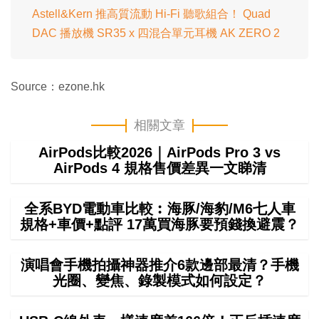
Astell&Kern 推高質流動 Hi-Fi 聽歌組合！ Quad
DAC 播放機 SR35 x 四混合單元耳機 AK ZERO 2
Source：ezone.hk
相關文章
AirPods比較2026｜AirPods Pro 3 vs
AirPods 4 規格售價差異一文睇清
全系BYD電動車比較︰海豚/海豹/M6七人車
規格+車價+點評 17萬買海豚要預錢換避震？
演唱會手機拍攝神器推介6款邊部最清？手機
光圈、變焦、錄製模式如何設定？