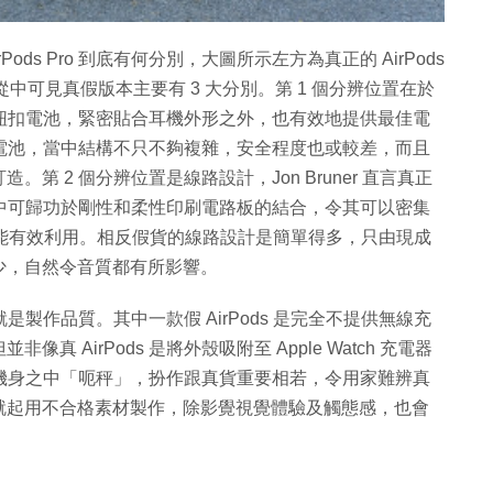
假 AirPods Pro 到底有何分別，大圖所示左方為真正的 AirPods
提到從中可見真假版本主要有 3 大分別。第 1 個分辨位置在於
設計的紐扣電池，緊密貼合耳機外形之外，也有效地提供最佳電
子軟包電池，當中結構不只不夠複雜，安全程度也或較差，而且
 2 個分辨位置是線路設計，Jon Bruner 直言真正
」，當中可歸功於剛性和柔性印刷電路板的結合，令其可以密集
都能有效利用。相反假貨的線路設計是簡單得多，只由現成
少，自然令音質都有所影響。
是製作品質。其中一款假 AirPods 是完全不提供無線充
AirPods 是將外殼吸附至 Apple Watch 充電器
物加入機身之中「呃秤」，扮作跟真貨重要相若，令用家難辨真
就起用不合格素材製作，除影覺視覺體驗及觸態感，也會