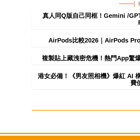
真人同Q版自己同框！Gemini /
AirPods比較2026｜AirPods P
複製貼上藏洩密危機！熱門App驚爆無聲
港女必備！《男友照相機》爆紅 AI
費