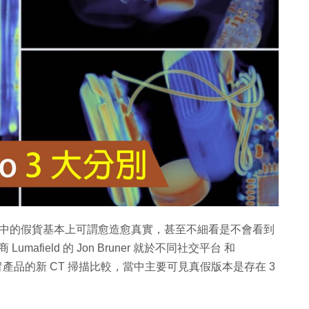
4 年時間，當中的假貨基本上可謂愈造愈真實，甚至不細看是不會看到
mafield 的 Jon Bruner 就於不同社交平台 和
及兩款假冒產品的新 CT 掃描比較，當中主要可見真假版本是存在 3