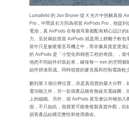
Lumafield 的 Jon Bruner 從 X 光片中拆解真
Pro，中間及右方則為假冒 AirPods Pro，他
電池，真 AirPods 在每個耳塞都配有精心
力。至於兩款假冒 AirPods 就是用上鋰離
當中只是被硬塞至耳機之中，而非像真貨是度身訂造。第
的 AirPods 是「小型化和精密工程的奇蹟
地把不同組件封裝起來，確保每一 mm 的空間
組件拼湊而成。同時假貨的麥克風和控制電路較
數到第 3 個分辨位置，亦是真假貨的最大分野，就
電功能之外，另一款假產品雖有無線充電線圈，但並非像真 
上的磁鐵。另外，假 AirPods 甚至會以外
假，不只如此，假貨更可能會複製真貨外觀，但
損害產品結構完整性和使用壽命。