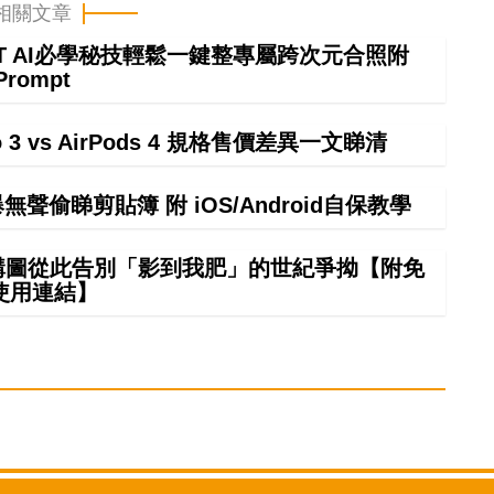
相關文章
GPT AI必學秘技輕鬆一鍵整專屬跨次元合照附
Prompt
ro 3 vs AirPods 4 規格售價差異一文睇清
偷睇剪貼簿 附 iOS/Android自保教學
 構圖從此告別「影到我肥」的世紀爭拗【附免
使用連結】