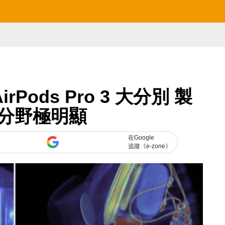
rPods Pro 3 大分別 製
分野極明顯
在Google
追蹤《e-zone》