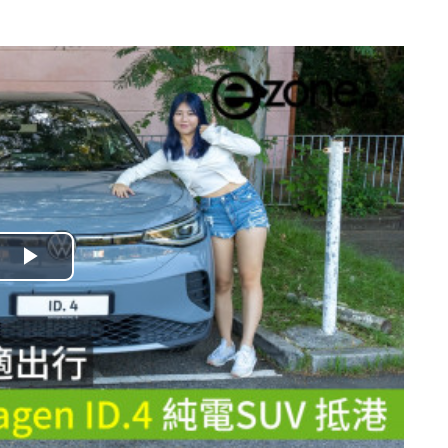
播
放
影
片