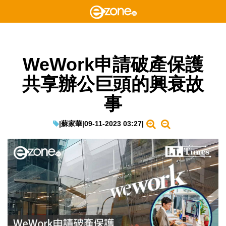
WeWork申請破產保護
共享辦公巨頭的興衰故
事
|
蘇家華
|
09-11-2023 03:27
|