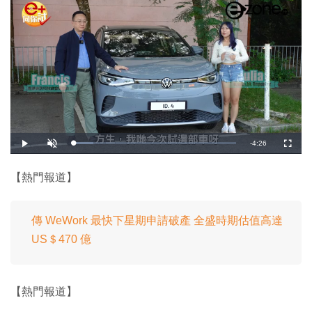
剩
-
4:26
載
播
開
全
入
放
啟
螢
完
音
幕
餘
畢
效
:
【熱門報道】
1
時
2
.
1
間
8
%
傳 WeWork 最快下星期申請破產 全盛時期估值高達
US＄470 億
【熱門報道】