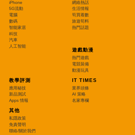
iPhone
網絡熱話
5G流動
生活情報
電腦
筍買着數
數碼
旅遊筍料
智能家居
熱門話題
科技
汽車
人工智能
遊戲動漫
熱門遊戲
電競裝備
動漫玩具
教學評測
IT TIMES
應用秘技
業界頭條
新品測試
AI 策略
Apps 情報
名家專欄
其他
私隱政策
免責聲明
聯絡/關於我們