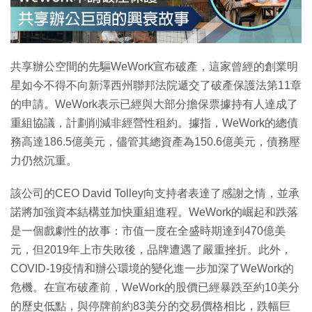
共享辦公空間的先驅WeWork宣布破產，這家曾經的創業明
星如今不得不向新澤西州聯邦法院遞交了破產保護法第11章
的申請。WeWork表示已經與大部分擔保票據持有人達成了
重組協議，計劃削減非經營性租約。據指，WeWork的總債
務高達186.5億美元，儘管其總資產為150.6億美元，債務壓
力仍然沉重。
該公司的CEO David Tolley向支持者表達了感謝之情，並承
諾將加強資本結構並加快重組進程。WeWork的崛起和跌落
是一個戲劇性的故事：市值一度在全盛時期達到470億美
元，但2019年上市失敗後，品牌遭遇了嚴重挫折。此外，
COVID-19疫情和辦公環境的變化進一步加深了WeWork的
危機。在宣布破產前，WeWork的股價已經暴跌至約10美分
的歷史低點，與停牌前約83美分的交易價格相比，跌幅巨