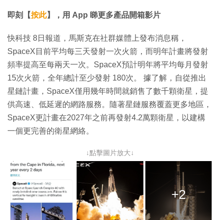
片
即刻【
按此
】，用 App 睇更多產品開箱影片
快科技 8日報道，馬斯克在社群媒體上發布消息稱，
SpaceX目前平均每三天發射一次火箭，而明年計畫將發射
頻率提高至每兩天一次。SpaceX預計明年將平均每月發射
15次火箭，全年總計至少發射 180次。 據了解，自從推出
星鏈計畫，SpaceX僅用幾年時間就銷售了數千顆衛星，提
供高速、低延遲的網路服務。隨著星鏈服務覆蓋更多地區，
SpaceX更計畫在2027年之前再發射4.2萬顆衛星，以建構
一個更完善的衛星網絡。
↓點擊圖片放大↓
+2