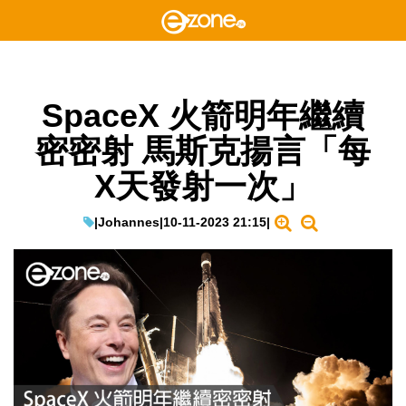
SpaceX 火箭明年繼續
密密射 馬斯克揚言「每
X天發射一次」
|
Johannes
|
10-11-2023 21:15
|