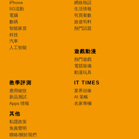
iPhone
網絡熱話
5G流動
生活情報
電腦
筍買着數
數碼
旅遊筍料
智能家居
熱門話題
科技
汽車
人工智能
遊戲動漫
熱門遊戲
電競裝備
動漫玩具
教學評測
IT TIMES
應用秘技
業界頭條
新品測試
AI 策略
Apps 情報
名家專欄
其他
私隱政策
免責聲明
聯絡/關於我們