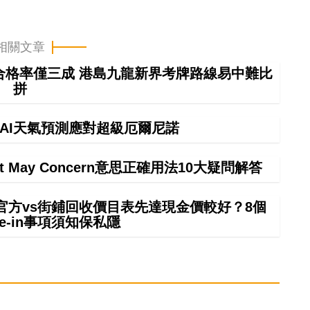
相關文章
車合格率僅三成 港島九龍新界考牌路線易中難比
拼
】AI天氣預測應對超級厄爾尼諾
It May Concern意思正確用法10大疑問解答
 in官方vs街鋪回收價目表先達現金價較好？8個
rade-in事項須知保私隱