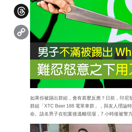
Facebook
Threads
Copy
Link
如果你被踢出群組，會有甚麼反應？日前，印尼發生一
群組「XTC Beer 188 電單車群」，與友
命。該名男子在犯案後逃離現場，7 小時後被警