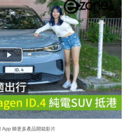
播
放
影
片
 App 睇更多產品開箱影片