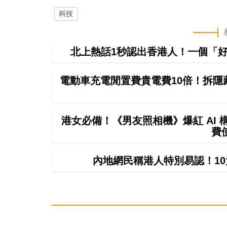
科技
北上熱話1秒認出香港人！一個「好
電動車充電閒置費貴電費10倍！拆隱
港女必備！《男友照相機》爆紅 AI
費
內地網民稱港人特別易認！1