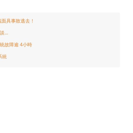
人戴面具事敗逃去！
...
系統故障逾 4小時
系統