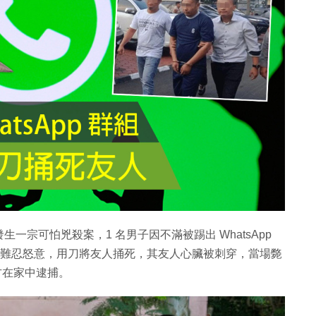
宗可怕兇殺案，1 名男子因不滿被踢出 WhatsApp
人理論時難忍怒意，用刀將友人捅死，其友人心臟被刺穿，當場斃
方在家中逮捕。