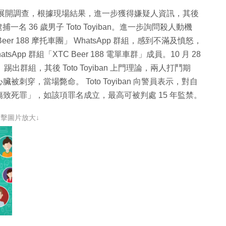
屍體後展開調查，根據現場結果，進一步獲得嫌疑人資訊，其後
捕一名 36 歲男子 Toto Toyiban。進一步詢問殺人動機
Beer 188 摩托車團」 WhatsApp 群組，感到不滿及憤怒，
p 群組「XTC Beer 188 電單車群」成員。10 月 28
）踢出群組，其後 Toto Toyiban 上門理論，兩人打鬥期
穿，當場斃命。 Toto Toyiban 向警員表示，對自
致死罪」，如該項罪名成立，最高可被判處 15 年監禁。
點擊圖片放大↓