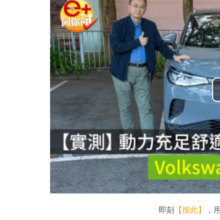
即刻
【按此】
，用