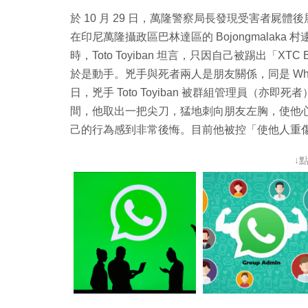
於 10 月 29 日，萬隆警察局長發現受害者
在印尼萬隆攝政區巴林達區的 Bojongmalaka 村逮
時，Toto Toyiban 坦言，只因自己被踢出「XTC 
於是動手。兇手與死者兩人是朋友關係，同是 WhatsAp
日，兇手 Toto Toyiban 被群組管理員（亦即死者
間，他取出一把尖刀，猛地刺向朋友左胸，使他心臟被刺
己的行為感到非常後悔。目前他被控「使他人重傷
↓