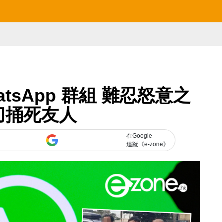
tsApp 群組 難忍怒意之
刀捅死友人
在Google
追蹤《e-zone》