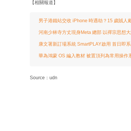
【相關報道】
男子港鐵站交收 iPhone 時遇劫？15 歲賊
河南少林寺方丈現身Meta 總部 以禪宗思想大談
康文署新訂場系統 SmartPLAY啟用 首日即
華為鴻蒙 OS 編入教材 被置頂列為常用操作
Source：udn