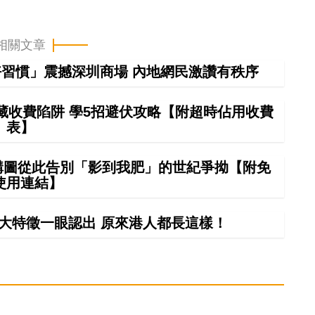
相關文章
習慣」震撼深圳商場 內地網民激讚有秩序
藏收費陷阱 學5招避伏攻略【附超時佔用收費
表】
 構圖從此告別「影到我肥」的世紀爭拗【附免
使用連結】
0大特徵一眼認出 原來港人都長這樣！