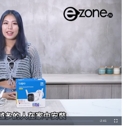
剩
-
2:41
全
螢
幕
餘