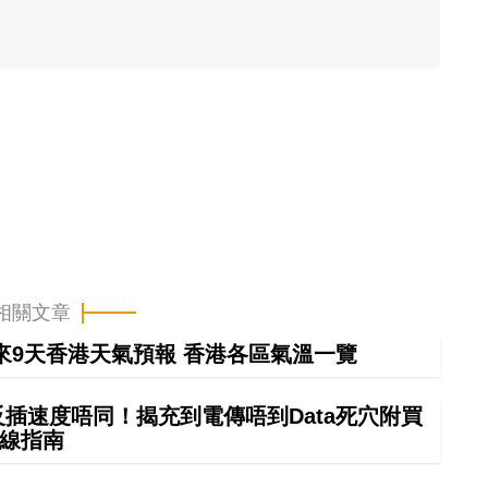
！
相關文章
來9天香港天氣預報 香港各區氣溫一覽
正反插速度唔同！揭充到電傳唔到Data死穴附買
線指南