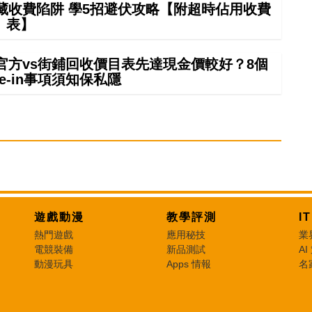
藏收費陷阱 學5招避伏攻略【附超時佔用收費
表】
 in官方vs街鋪回收價目表先達現金價較好？8個
rade-in事項須知保私隱
遊戲動漫
教學評測
I
熱門遊戲
應用秘技
業
電競裝備
新品測試
AI
動漫玩具
Apps 情報
名