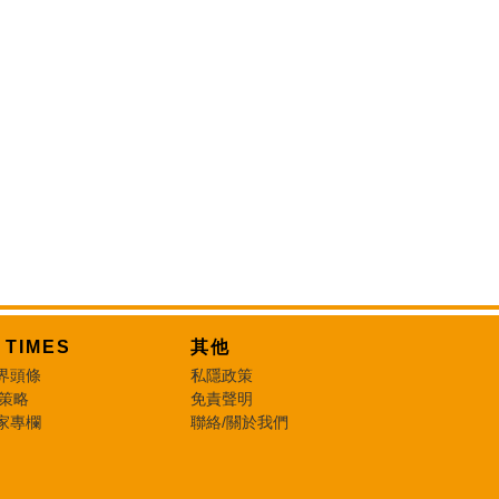
T TIMES
其他
界頭條
私隱政策
 策略
免責聲明
家專欄
聯絡/關於我們