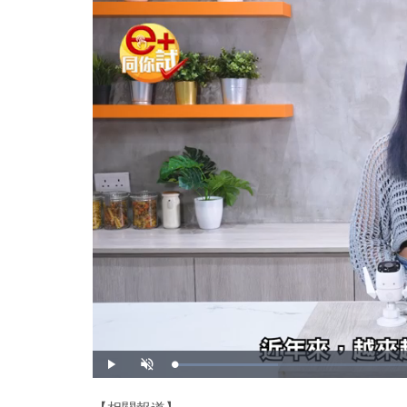
載
播
開
入
放
啟
完
音
畢
效
: