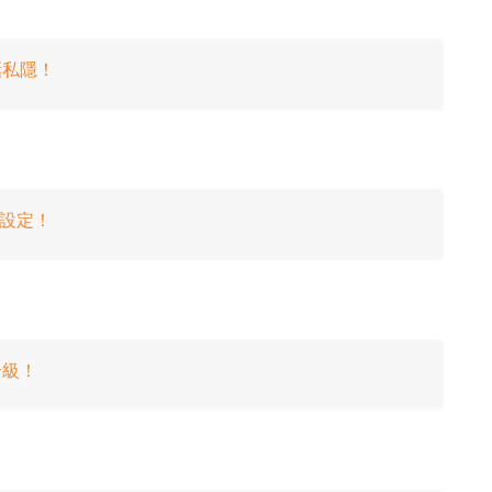
時
間
話私隱！
單設定！
升級！