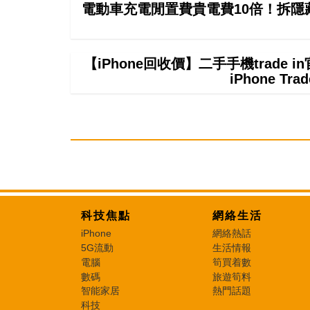
電動車充電閒置費貴電費10倍！拆隱
【iPhone回收價】二手手機trade
iPhone T
科技焦點
網絡生活
iPhone
網絡熱話
5G流動
生活情報
電腦
筍買着數
數碼
旅遊筍料
智能家居
熱門話題
科技