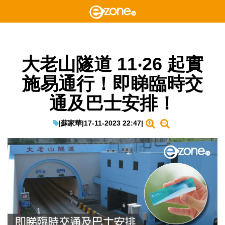
大老山隧道 11‧26 起實
施易通行！即睇臨時交
通及巴士安排！
|
蘇家華
|
17-11-2023 22:47
|