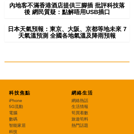
內地客不滿香港酒店提供三腳插 批評科技落
後 網民質疑：點解唔用USB插口
日本天氣預報：東京、大阪、京都等地未來 7
天氣溫預測 全國各地氣溫及降雨預報
科技焦點
網絡生活
iPhone
網絡熱話
5G流動
生活情報
電腦
筍買着數
數碼
旅遊筍料
智能家居
熱門話題
科技