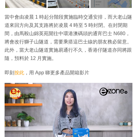
當中會由凌晨 1 時起分階段實施臨時交通安排，而大老山隧
道來回方向及其支路將於凌晨 4 時至 5 時封閉。在封閉期
間，由馬鞍山錦英苑開往中環港澳碼頭的通宵巴士 N680，
將會改行獅子山隧道，需要乘搭這巴士線的朋友務必留意。
此外，當大老山隧道實施易通行不久，香港仔隧道亦同將跟
隨，預料於 12 月實施。
即刻
按此
，用 App 睇更多產品開箱影片