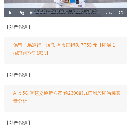
剩
-
2:41
載
播
開
全
入
放
啟
螢
完
音
幕
餘
畢
效
:
【熱門報道】
2
時
0
.
1
間
2
%
偽冒「易通行」短訊 有市民損失 7750 元【即睇 1
招辨別欺詐短訊】
【熱門報道】
AI x 5G 智慧交通新方案 逾2300部九巴增設即時載客
量分析
【熱門報道】