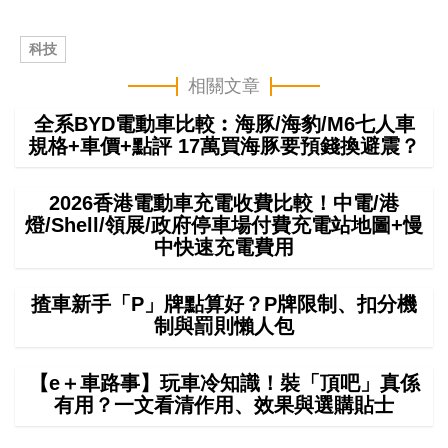
科技
相關文章
全系BYD電動車比較︰海豚/海豹/M6七人車
規格+車價+點評 17萬買海豚要預錢換避震？
2026香港電動車充電收費比較！中電/港
燈/Shell/領展/政府停車場付費充電站地圖+慢
中快速充電費用
揸車新手「P」牌點算好？P牌限制、扣分機
制與罰則懶人包
【e＋車路事】玩車冷知識！裝「頂吧」真係
有用？一文看清作用、效果與選購貼士