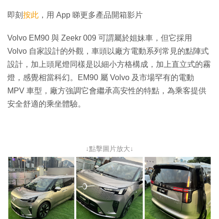
片
即刻
按此
，用 App 睇更多產品開箱影片
Volvo EM90 與 Zeekr 009 可謂屬於姐妹車，但它採用
Volvo 自家設計的外觀，車頭以廠方電動系列常見的點陣式
設計，加上頭尾燈同樣是以細小方格構成，加上直立式的霧
燈，感覺相當科幻。EM90 屬 Volvo 及市場罕有的電動
MPV 車型，廠方強調它會繼承高安性的特點，為乘客提供
安全舒適的乘坐體驗。
↓點擊圖片放大↓