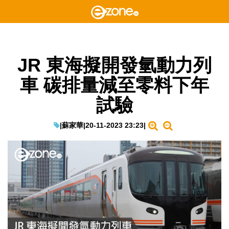
JR 東海擬開發氫動力列
車 碳排量減至零料下年
試驗
|
蘇家華
|
20-11-2023 23:23
|