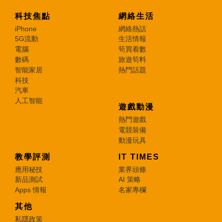
科技焦點
網絡生活
iPhone
網絡熱話
5G流動
生活情報
電腦
筍買着數
數碼
旅遊筍料
智能家居
熱門話題
科技
汽車
人工智能
遊戲動漫
熱門遊戲
電競裝備
動漫玩具
教學評測
IT TIMES
應用秘技
業界頭條
新品測試
AI 策略
Apps 情報
名家專欄
其他
私隱政策