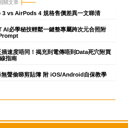
相關文章
ro 3 vs AirPods 4 規格售價差異一文睇清
GPT AI必學秘技輕鬆一鍵整專屬跨次元合照附
Prompt
正反插速度唔同！揭充到電傳唔到Data死穴附買
線指南
偷睇剪貼簿 附 iOS/Android自保教學