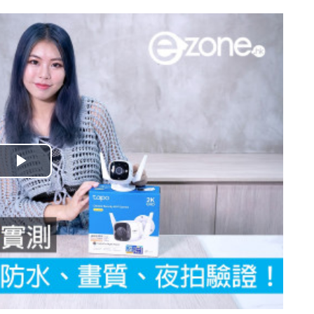
播
放
影
片