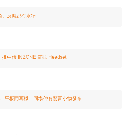
機！音色、反應都有水準
推中價 INZONE 電競 Headset
列有齊電話、平板同耳機！同場仲有驚喜小物發布