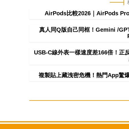
AirPods比較2026｜AirPods P
真人同Q版自己同框！Gemini /
USB-C線外表一樣速度差166倍！
複製貼上藏洩密危機！熱門App驚爆無聲