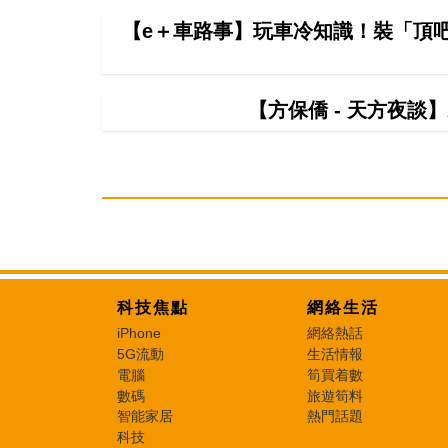
【e＋車路事】玩車冷知識！裝「頂
【方保僑 - 天方夜談
科技焦點
網絡生活
iPhone
網絡熱話
5G流動
生活情報
電腦
筍買着數
數碼
旅遊筍料
智能家居
熱門話題
科技