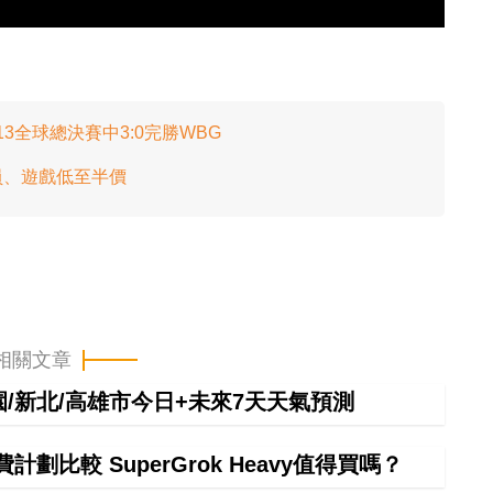
13全球總決賽中3:0完勝WBG
lus 會員、遊戲低至半價
相關文章
桃園/新北/高雄市今日+未來7天天氣預測
計劃比較 SuperGrok Heavy值得買嗎？