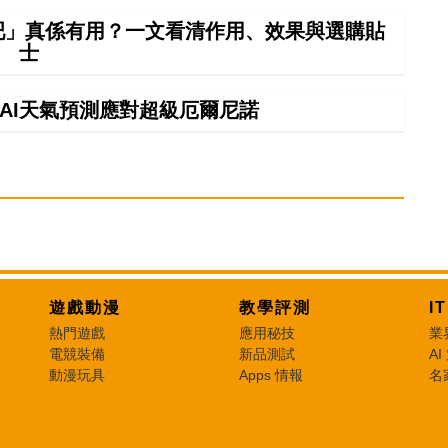
吧」真係有用？一文看清作用、效果與選購貼
士
】AI天氣預測應對超級厄爾尼諾
遊戲動漫
教學評測
I
熱門遊戲
應用秘技
業
電競裝備
新品測試
AI
動漫玩具
Apps 情報
名