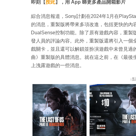
即刻【
按此
】，用 App 睇更多產品開箱影片
綜合消息報道，Sony計劃在2024年1月在PlayS
的消息，重製版將帶來多項改進，包括更快的內
DualSense控制功能。除了原有遊戲內容，
發人員的評論內容。此外，重製版還將引入一個全新的
戲關卡，並且還可以解鎖並扮演遊戲中未曾見過的
曲》重製版的具體消息。就在這之前，在《最後生
上洩露遊戲的一些消息。
↓