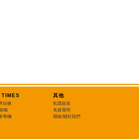
T TIMES
其他
界頭條
私隱政策
 策略
免責聲明
家專欄
聯絡/關於我們