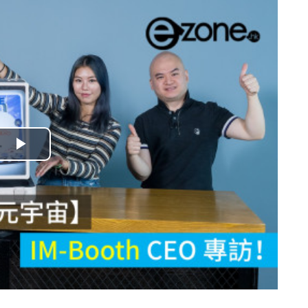
播
放
影
片