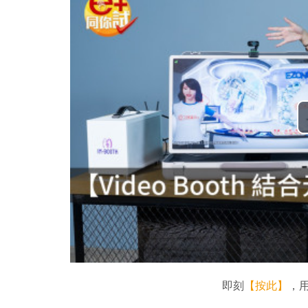
即刻
【按此】
，用