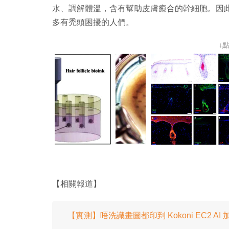
水、調解體溫，含有幫助皮膚癒合的幹細胞。因
多有禿頭困擾的人們。
↓
【相關報道】
【實測】唔洗識畫圖都印到 Kokoni EC2 AI 