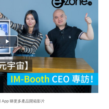
播
放
影
片
 App 睇更多產品開箱影片