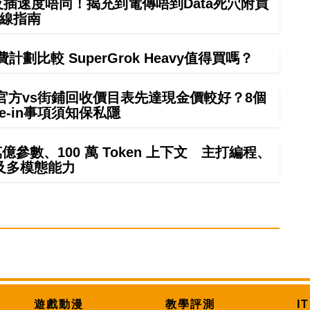
正反插速度唔同！揭充到電傳唔到Data死穴附買
線指南
計劃比較 SuperGrok Heavy值得買嗎？
 in官方vs街鋪回收價目表先達現金價較好？8個
rade-in事項須知保私隱
4 萬億參數、100 萬 Token 上下文 主打編程、
及多模態能力
遊戲動漫
教學評測
I