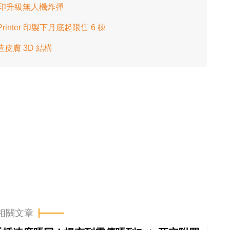
D 打印升級無人機炸彈
Printer 印製下月底起限售 6 棟
造皮膚 3D 結構
相關文章