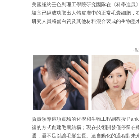
美國紐約壬色列理工學院研究團隊在《科學進展》（Sc
驗室已經成功取出人體皮膚中的正常毛囊細胞，
研究人員將蛋白質及其他材料混合製成的生物墨
↓
負責領導這項實驗的化學和生物工程副教授 Pankaj
複的方式創建毛囊結構；現在技術開發僅停留在概念
週，還不足以讓毛髮生長。這自動化的過程對未