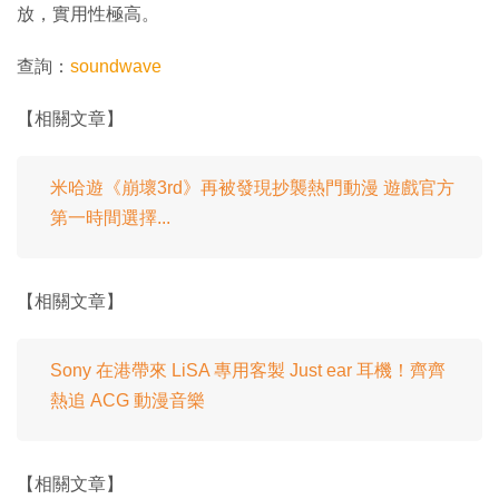
放，實用性極高。
查詢：
soundwave
【相關文章】
米哈遊《崩壞3rd》再被發現抄襲熱門動漫 遊戲官方
第一時間選擇...
【相關文章】
Sony 在港帶來 LiSA 專用客製 Just ear 耳機！齊齊
熱追 ACG 動漫音樂
【相關文章】