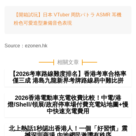
【開箱試玩】日本 VTuber 周防パトラ ASMR 耳機
粉色可愛造型兼備音色表現
Source：ezonen.hk
相關文章
【2026考車路線難度排名】香港考車合格率
僅三成 港島九龍新界考牌路線易中難比拼
2026香港電動車充電收費比較！中電/港
燈/Shell/領展/政府停車場付費充電站地圖+慢
中快速充電費用
北上熱話1秒認出香港人！一個「好習慣」震
撼深圳商場 內地網民激讚有秩序