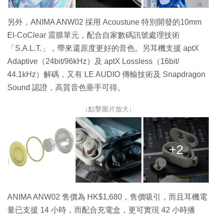
另外，ANIMA ANW02 採用 Acoustune 特別開發的10mm
El-CoClear 震膜單元，配合自家數碼訊號處理技術
「S.A.L.T.」，帶來還原度更好的音色。另耳機支援 aptX
Adaptive
（
24bit/96kHz
）
及 aptX Lossless
（
16bit/
44.1kHz
）
解碼，又有 LE AUDIO 傳輸技術及 Snapdragon
Sound 認證，高質音色垂手可得。
↓點擊圖片放大↓
+2
ANIMA ANW02 售價為 HK$1,680，售價吸引，而且耳機電
量已支援 14 小時，而配合充電盒，更可實現 42 小時播