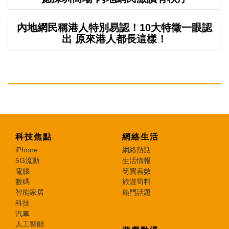
內地網民稱港人特別易認！10大特徵一眼認
出 原來港人都長這樣！
科技焦點
網絡生活
iPhone
網絡熱話
5G流動
生活情報
電腦
筍買着數
數碼
旅遊筍料
智能家居
熱門話題
科技
汽車
人工智能