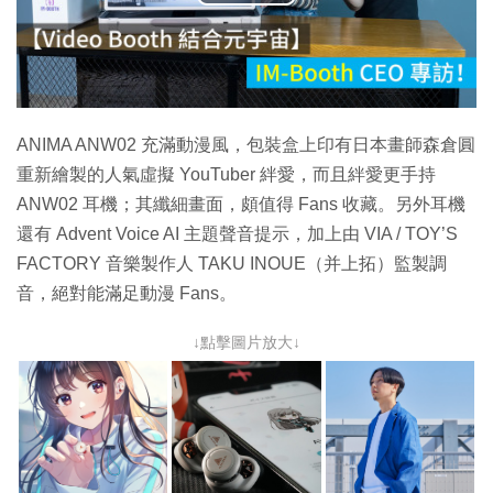
播
放
影
片
ANIMA ANW02 充滿動漫風，包裝盒上印有日本畫師森倉圓
重新繪製的人氣虛擬 YouTuber 絆愛，而且絆愛更手持
ANW02 耳機；其纖細畫面，頗值得 Fans 收藏。另外耳機
還有 Advent Voice AI 主題聲音提示，加上由 VIA / TOY’S
FACTORY 音樂製作人 TAKU INOUE（并上拓）監製調
音，絕對能滿足動漫 Fans。
↓點擊圖片放大↓