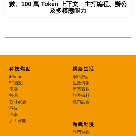
數、100 萬 Token 上下文 主打編程、辦公
及多模態能力
科技焦點
網絡生活
iPhone
網絡熱話
5G流動
生活情報
電腦
筍買着數
數碼
旅遊筍料
智能家居
熱門話題
科技
汽車
人工智能
遊戲動漫
熱門遊戲