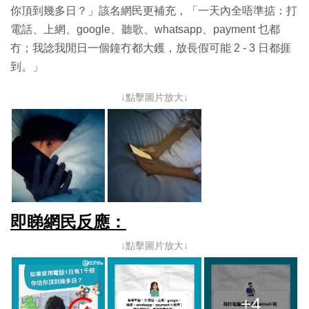
你頂到幾多日？」該名網民更補充，「一天內全唔準掂：打
電話、上網、google、聽歌、whatsapp、payment 乜都
冇；我諗我閒日一個鐘冇都大鑊，放長假可能 2 - 3 日都捱
到。」
↓點擊圖片放大↓
即睇網民反應：
↓點擊圖片放大↓
+4