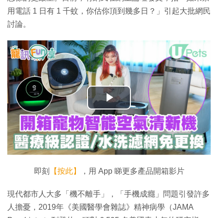
用電話 1 日有 1 千蚊，你估你頂到幾多日？」引起大批網民
討論。
播
放
影
片
即刻
【按此】
，用 App 睇更多產品開箱影片
現代都市人大多「機不離手」，「手機成癮」問題引發許多
人擔憂，2019年《美國醫學會雜誌》精神病學（JAMA