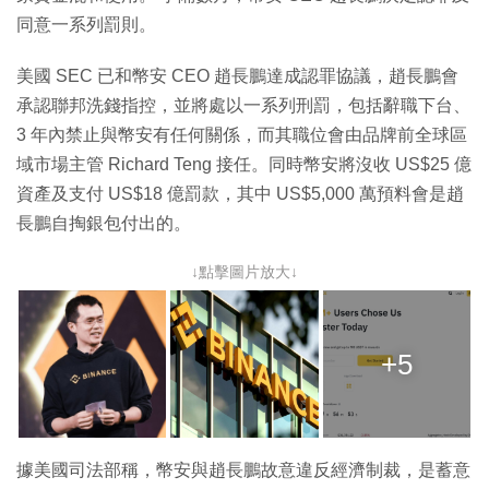
同意一系列罰則。
美國 SEC 已和幣安 CEO 趙長鵬達成認罪協議，趙長鵬會
承認聯邦洗錢指控，並將處以一系列刑罰，包括辭職下台、
3 年內禁止與幣安有任何關係，而其職位會由品牌前全球區
域市場主管 Richard Teng 接任。同時幣安將沒收 US$25 億
資產及支付 US$18 億罰款，其中 US$5,000 萬預料會是趙
長鵬自掏銀包付出的。
↓點擊圖片放大↓
+5
據美國司法部稱，幣安與趙長鵬故意違反經濟制裁，是蓄意