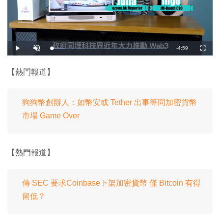
剩
-
4:59
載
播
開
全
入
放
啟
螢
完
音
幕
餘
畢
效
:
【熱門報道】
1
時
0
.
8
間
4
%
狗狗幣創辦人：如幣安或 Tether 出事等同加密貨幣
市場 Game Over
【熱門報道】
傳 SEC 要求Coinbase下架加密貨幣 僅 Bitcoin 有得
留低？