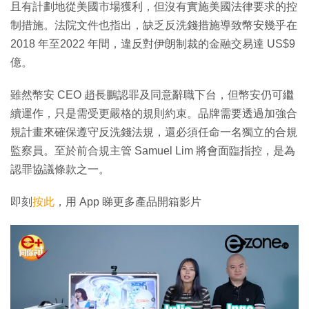
且有計劃地從美國市場獲利，但沒有實施美國法律要求的控
制措施。法院文件也指出，缺乏反洗錢措施導致幣安幾乎在
2018 年至2022 年間，違反對伊朗制裁的金融交易達 US$9
億。
雖然幣安 CEO 趙長鵬認罪及同意辭職下台，但幣安仍可繼
續運作，只是需受更嚴格的規則約束。品牌需要透過加強合
規計畫來確保遵守反洗錢法規，還必須任命一名獨立的合規
監察員。至於前合規主管 Samuel Lim 將會面臨指控，是為
認罪協議條款之一。
即刻
按此
，用 App 睇更多產品開箱影片