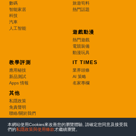
數碼
旅遊筍料
智能家居
熱門話題
科技
汽車
人工智能
遊戲動漫
熱門遊戲
電競裝備
動漫玩具
教學評測
IT TIMES
應用秘技
業界頭條
新品測試
AI 策略
Apps 情報
名家專欄
其他
私隱政策
免責聲明
聯絡/關於我們
本網站使用Cookies來改善您的瀏覽體驗, 請確定您同意及接受我
© 2026 e-zone. All Rights Reserved.
們的
私隱政策與使用條款
才繼續瀏覽。