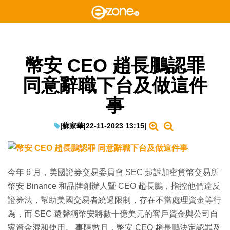
幣安 CEO 趙長鵬認罪
同意辭職下台及做這件
事
|
蘇家華
|
22-11-2023 13:15
|
今年 6 月，美國證券交易委員會 SEC 起訴加密貨幣交易所
幣安 Binance 和品牌創辦人暨 CEO 趙長鵬，指控他們違反
證券法，幫助美國交易者繞過限制，存在不當處理資金等行
為，而 SEC 還聲稱幣安將數十億美元的客戶資金與公司自
家資金混和使用。 事隔數月，幣安 CEO 趙長鵬決定認罪及