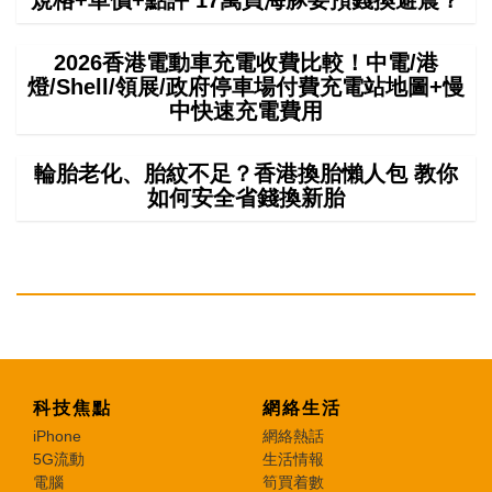
規格+車價+點評 17萬買海豚要預錢換避震？
2026香港電動車充電收費比較！中電/港
燈/Shell/領展/政府停車場付費充電站地圖+慢
中快速充電費用
輪胎老化、胎紋不足？香港換胎懶人包 教你
如何安全省錢換新胎
科技焦點
網絡生活
iPhone
網絡熱話
5G流動
生活情報
電腦
筍買着數