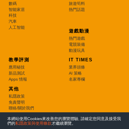
數碼
旅遊筍料
智能家居
熱門話題
科技
汽車
人工智能
遊戲動漫
熱門遊戲
電競裝備
動漫玩具
教學評測
IT TIMES
應用秘技
業界頭條
新品測試
AI 策略
Apps 情報
名家專欄
其他
私隱政策
免責聲明
聯絡/關於我們
本網站使用Cookies來改善您的瀏覽體驗, 請確定您同意及接受我
© 2026 e-zone. All Rights Reserved.
們的
私隱政策與使用條款
才繼續瀏覽。