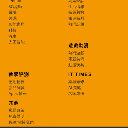
iPhone
網絡熱話
5G流動
生活情報
電腦
筍買着數
數碼
旅遊筍料
智能家居
熱門話題
科技
汽車
人工智能
遊戲動漫
熱門遊戲
電競裝備
動漫玩具
教學評測
IT TIMES
應用秘技
業界頭條
新品測試
AI 策略
Apps 情報
名家專欄
其他
私隱政策
免責聲明
聯絡/關於我們