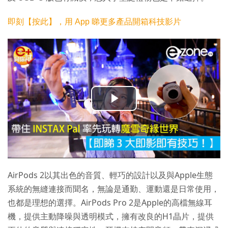
即刻【按此】，用 App 睇更多產品開箱科技影片
播
放
影
AirPods 2以其出色的音質、輕巧的設計以及與Apple生態
片
系統的無縫連接而聞名，無論是通勤、運動還是日常使用，
也都是理想的選擇。AirPods Pro 2是Apple的高檔無線耳
機，提供主動降噪與透明模式，擁有改良的H1晶片，提供