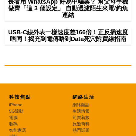
長者用 WhatsApp 好易中騙案？ 幫父母手機
做齊「這 3 個設定」 自動過濾陌生來電/釣魚
連結
USB-C線外表一樣速度差166倍！正反插速度
唔同！揭充到電傳唔到Data死穴附買線指南
科技焦點
網絡生活
iPhone
網絡熱話
5G流動
生活情報
電腦
筍買着數
數碼
旅遊筍料
智能家居
熱門話題