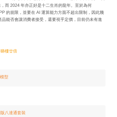
味，而 2024 年亦正好是十二生肖的龍年。至於為何
TPP 的規限，並要在 AI 運算能力方面不超出限制，因此幾
，最後產品能否會讓消費者接受，還要視乎定價，目前仍未有進
多睇樓廿倍
出模型
別版八達通套裝