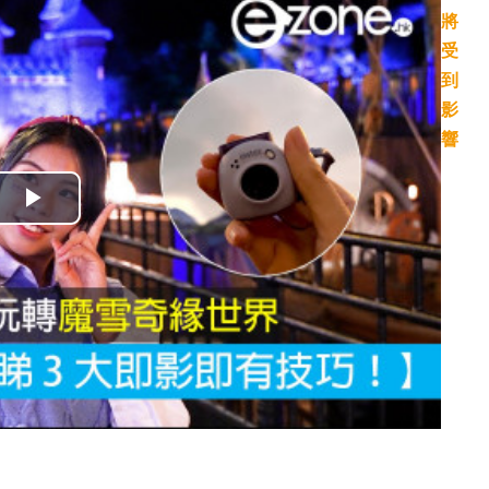
播
放
影
片