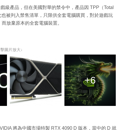
位是家用遊戲級產品，但在美國對華的禁令中，產品因 TPP（Total
800 規定，因此也被列入禁售清單，只限供全套電腦購買，對於遊戲玩
，而放棄原本的全套電腦裝置。
點擊圖片放大↓
+6
IDIA 將為中國市場特製 RTX 4090 D 版本，當中的 D 就