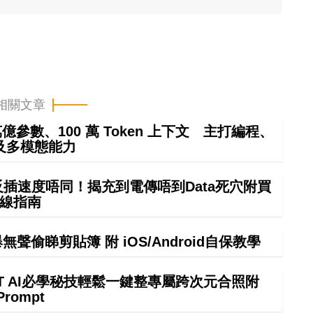
相關文章
4 萬億參數、100 萬 Token 上下文 主打編程、
及多模態能力
正反插速度唔同！揭充到電傳唔到Data死穴附買
線指南
偷睇剪貼簿 附 iOS/Android自保教學
GPT AI必學秘技輕鬆一鍵整專屬跨次元合照附
Prompt