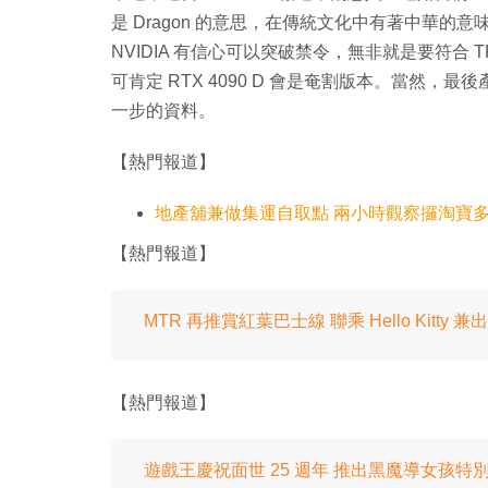
是 Dragon 的意思，在傳統文化中有著中華的意
NVIDIA 有信心可以突破禁令，無非就是要符合 
可肯定 RTX 4090 D 會是奄割版本。當然
一步的資料。
【熱門報道】
地產舖兼做集運自取點 兩小時觀察攞淘寶
【熱門報道】
MTR 再推賞紅葉巴士線 聯乘 Hello Kitty 兼
【熱門報道】
遊戲王慶祝面世 25 週年 推出黑魔導女孩特