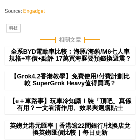
Source:
Engadget
科技
相關文章
全系BYD電動車比較︰海豚/海豹/M6七人車
規格+車價+點評 17萬買海豚要預錢換避震？
【Grok4.2香港教學】免費使用/付費計劃比
較 SuperGrok Heavy值得買嗎？
【e＋車路事】玩車冷知識！裝「頂吧」真係
有用？一文看清作用、效果與選購貼士
英鎊兌港元匯率 | 香港逾22間銀行/找換店兌
換英鎊匯價比較｜每日更新