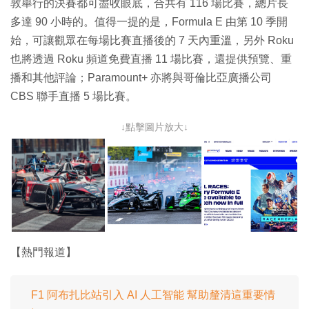
敦舉行的決賽都可盡收眼底，合共有 116 場比賽，總片長
多達 90 小時的。值得一提的是，Formula E 由第 10 季開
始，可讓觀眾在每場比賽直播後的 7 天內重溫，另外 Roku
也將透過 Roku 頻道免費直播 11 場比賽，還提供預覽、重
播和其他評論；Paramount+ 亦將與哥倫比亞廣播公司
CBS 聯手直播 5 場比賽。
↓點擊圖片放大↓
【熱門報道】
F1 阿布扎比站引入 AI 人工智能 幫助釐清這重要情