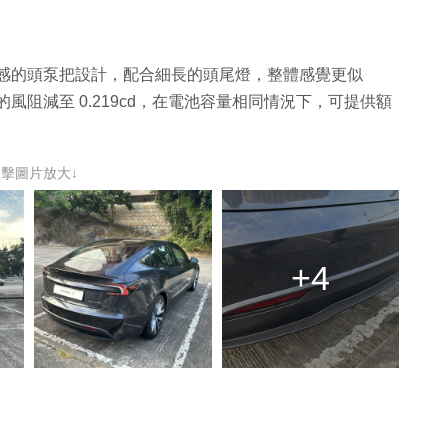
更有運動感的頭泵把設計，配合細長的頭尾燈，整體感覺更似
它的風阻減至 0.219cd，在電池容量相同情況下，可提供額
。
點擊圖片放大↓
+4