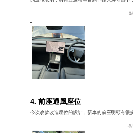
↓
4. 前座通風座位
今次改款改進座位的設計，新車的前座明顯有很
↓