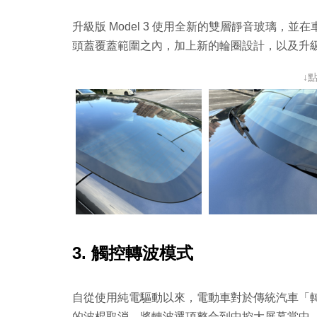
升級版 Model 3 使用全新的雙層靜音玻璃
頭蓋覆蓋範圍之內，加上新的輪圈設計，以及升
↓
3. 觸控轉波模式
自從使用純電驅動以來，電動車對於傳統汽車「轉波
的波棍取消，將轉波選項整合到中控大屏幕當中