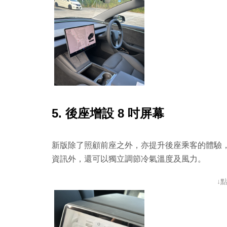
5. 後座增設 8 吋屏幕
新版除了照顧前座之外，亦提升後座乘客的體驗，
資訊外，還可以獨立調節冷氣溫度及風力。
↓