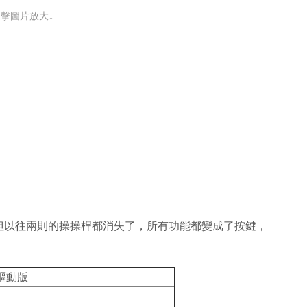
點擊圖片放大↓
但以往兩則的操操桿都消失了，所有功能都變成了按鍵，
驅動版