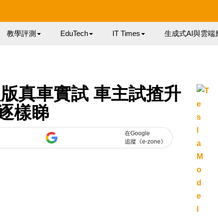
教學評測
EduTech
IT Times
生成式AI與雲端
3 升級版真車實試 車主試揸升
逐樣睇
在Google
追蹤《e-zone》