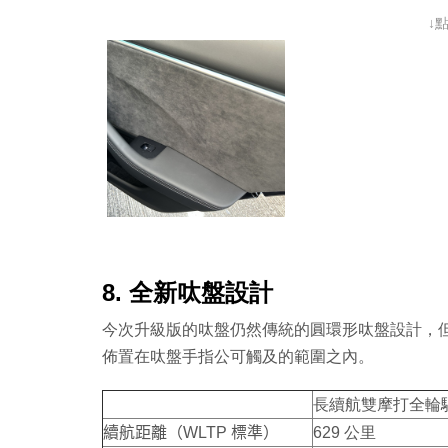
↓
8. 全新呔盤設計
今次升級版的呔盤仍然傳統的圓環形呔盤設計，
佈置在呔盤手指公可觸及的範圍之內。
長續航雙摩打全輪
續航距離
（
WLTP
標準）
629
公里