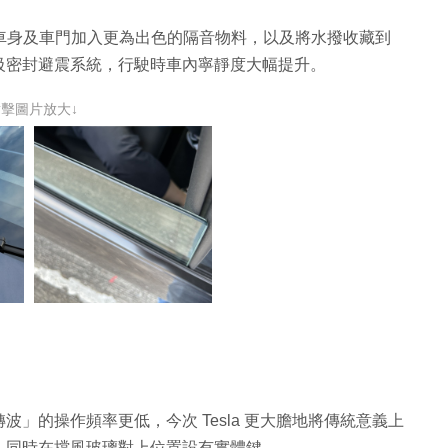
，並在車身及車門加入更為出色的隔音物料，以及將水撥收藏到
級密封避震系統，行駛時車內寧靜度大幅提升。
點擊圖片放大↓
」的操作頻率更低，今次 Tesla 更大膽地將傳統意義上
，同時在擋風玻璃對上位置設有實體鍵。