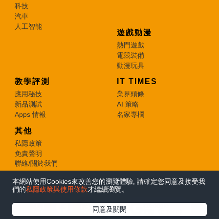
科技
汽車
人工智能
遊戲動漫
熱門遊戲
電競裝備
動漫玩具
教學評測
IT TIMES
應用秘技
業界頭條
新品測試
AI 策略
Apps 情報
名家專欄
其他
私隱政策
免責聲明
聯絡/關於我們
本網站使用Cookies來改善您的瀏覽體驗, 請確定您同意及接受我
© 2026 e-zone. All Rights Reserved.
們的
私隱政策與使用條款
才繼續瀏覽。
在Google
同意及關閉
追蹤《e-zone》