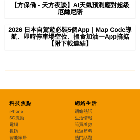
【方保僑 - 天方夜談】AI天氣預測應對超級
厄爾尼諾
2026 日本自駕遊必裝5個App｜Map Code導
航、即時停車場空位、搵食加油一App搞掂
【附下載連結】
科技焦點
網絡生活
iPhone
網絡熱話
5G流動
生活情報
電腦
筍買着數
數碼
旅遊筍料
智能家居
熱門話題