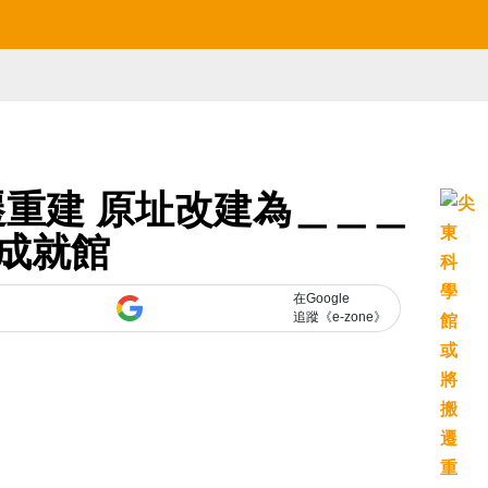
重建 原址改建為＿＿＿
成就館
在Google
追蹤《e-zone》