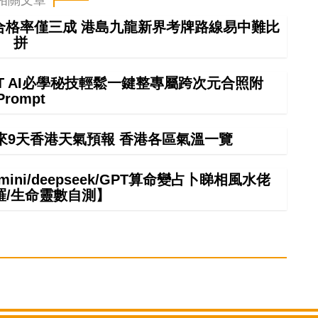
車合格率僅三成 港島九龍新界考牌路線易中難比
拼
GPT AI必學秘技輕鬆一鍵整專屬跨次元合照附
Prompt
來9天香港天氣預報 香港各區氣溫一覽
ni/deepseek/GPT算命變占卜睇相風水佬
羅/生命靈數自測】