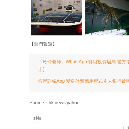
【熱門報道】
「玲玲老師」WhatsApp 群組投資騙局 
士】
假冒詐騙App 變身外賣應用程式 4 人銀行被
Source：hk.news.yahoo
科技