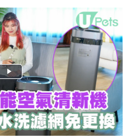
播
放
影
片