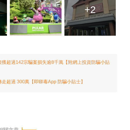
+2
警方接獲超過142宗騙案損失逾8千萬【附網上投資防騙小貼
轉走超過 300萬【即睇毒App 防騙小貼士】
相關文章