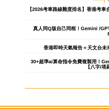
【2026考車路線難度排名】香港考
真人同Q版自己同框！Gemini /
香港即時天氣報告＋天文台未
30+超準ai算命指令免費複製用！Gemi
【八字/塔