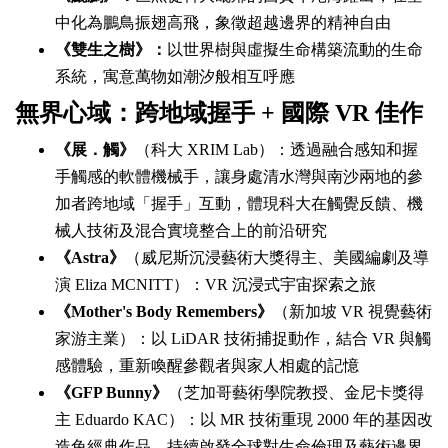
中化為鵬鳥振翅高飛，象徵超越邊界的精神自由
《雙生之樹》：
以世界樹與虛擬生命構築流動的生命
系統，寓意萬物如潮汐般相互呼應
無界心域：跨地域握手 + 國際 VR 佳作
《展．觸》
（科大 XRIM Lab）：透過融合感知和握
手觸感的軟體機械手，讓身處清水灣與南沙兩地的參
加者跨地域「握手」互動，體現科大在觸覺反饋、機
械人技術及混合實境整合上的前沿研究
《Astra》
（威尼斯沉浸藝術大獎得主、美國編劇及導
演 Eliza MCNITT）：VR 沉浸式宇宙探索之旅
《Mother's Body Remembers》
（新加坡 VR 視覺藝術
家游主業）：以 LiDAR 技術捕捉動作，結合 VR 與觸
感體驗，重新喚醒參觀者與家人相處的記憶
《GFP Bunny》
（芝加哥藝術學院教授、金尼卡獎得
主 Eduardo KAC）：以 MR 技術重現 2000 年的基因改
造兔經典作品，持續啟發全球對生命倫理及藝術邊界