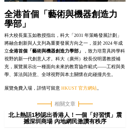
全港首個「藝術與機器創造力
學部」
科大校長葉玉如教授指出，科大「2031 年策略發展計劃」
將融合創新與人文列為重要發展方向之一，並於 2024 年成
立
全港首個「藝術與機器創造力學部」
，致力培育具跨學科
視野的新一代創意人才。科大（廣州）校長倪明選教授補
充，展覽展示出一種面向未來的教育協作範式——工程與美
學、算法與詩意、全球視野與本土關懷在此碰撞共生。
展覽免費入場，詳情可留意
HKUST 官方網站
。
相關文章
北上熱話1秒認出香港人！一個「好習慣」震
撼深圳商場 內地網民激讚有秩序