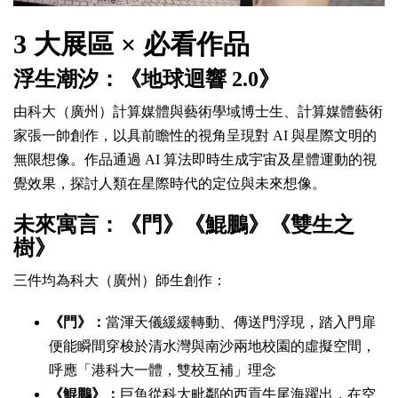
3 大展區 × 必看作品
浮生潮汐：《地球迴響 2.0》
由科大（廣州）計算媒體與藝術學域博士生、計算媒體藝術
家張一帥創作，以具前瞻性的視角呈現對 AI 與星際文明的
無限想像。作品通過 AI 算法即時生成宇宙及星體運動的視
覺效果，探討人類在星際時代的定位與未來想像。
未來寓言：《門》《鯤鵬》《雙生之
樹》
三件均為科大（廣州）師生創作：
《門》：
當渾天儀緩緩轉動、傳送門浮現，踏入門扉
便能瞬間穿梭於清水灣與南沙兩地校園的虛擬空間，
呼應「港科大一體，雙校互補」理念
《鯤鵬》：
巨魚從科大毗鄰的西貢牛尾海躍出，在空