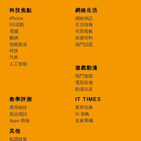
科技焦點
網絡生活
iPhone
網絡熱話
5G流動
生活情報
電腦
筍買着數
數碼
旅遊筍料
智能家居
熱門話題
科技
汽車
人工智能
遊戲動漫
熱門遊戲
電競裝備
動漫玩具
教學評測
IT TIMES
應用秘技
業界頭條
新品測試
AI 策略
Apps 情報
名家專欄
其他
私隱政策