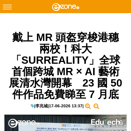
搜尋
戴上 MR 頭盔穿梭港穗
Facebook
Instagram
兩校！科大
科技焦點
「SURREALITY」全球
網絡生活
首個跨城 MR × AI 藝術
遊戲動漫
展清水灣開幕 23 國 50
教學評測
件作品免費睇至 7 月底
EduTech
IT Times
|
李兆城
|
17-06-2026 13:37
|
生成式AI與雲端應用
Enterprise Digital Transformation