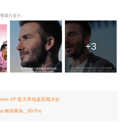
。
點擊圖片放大↓
+3
ndows XP 藍天草地桌面風冷衫
 轉用華為＿60 Pro