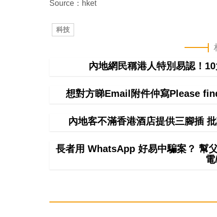
Source：hket
科技
內地網民稱港人特別易認！1
想對方睇Email附件仲寫Please f
內地客不滿香港酒店提供三腳插 批
長者用 WhatsApp 好易中騙案？ 
電