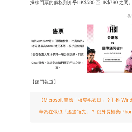
操練門票的價格則介乎HK$580 至HK$780 之間
↓
【熱門報道】
【Microsoft 響應「核突毛衣日」？】推 Wi
華為在俄也「遙遙領先」？ 俄外長疑棄iPhone