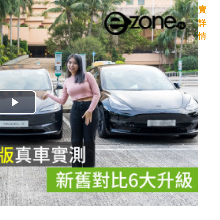
播
放
影
片