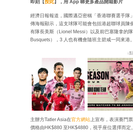
即刻【
按此
】，用 App 睇更多產品開箱影片
經濟日報報道，國際邁亞密稱「香港聯賽選手隊」將由
傳海報顯示，這支球隊可能會包括港超聯球員陳
有隊長美斯（Lionel Messi）以及前巴塞隆拿的隊友
Busquets），3 人也有機會隨班主碧咸一同來港
↓
主辦方Tatler Asia在
官方網站
上宣布，表演賽門票將
價格由HK$880 至HK$4880，視乎座位選擇