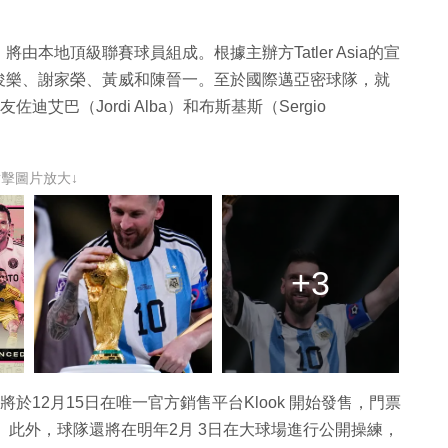
本地頂級聯賽球員組成。根據主辦方Tatler Asia的宣
俊樂、謝家榮、黃威和陳晉一。至於國際邁亞密球隊，就
佐迪艾巴（Jordi Alba）和布斯基斯（Sergio
。
點擊圖片放大↓
+3
於12月15日在唯一官方銷售平台Klook 開始發售，門票
而定。此外，球隊還將在明年2月 3日在大球場進行公開操練，