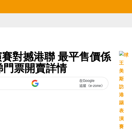
賽對撼港聯 最平售價係
睇門票開賣詳情
在Google
追蹤《e-zone》