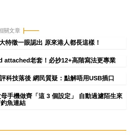
相關文章
0大特徵一眼認出 原來港人都長這樣！
ind attached老套！必抄12+高階寫法更專業
評科技落後 網民質疑：點解唔用USB插口
幫父母手機做齊「這 3 個設定」 自動過濾陌生來
/釣魚連結