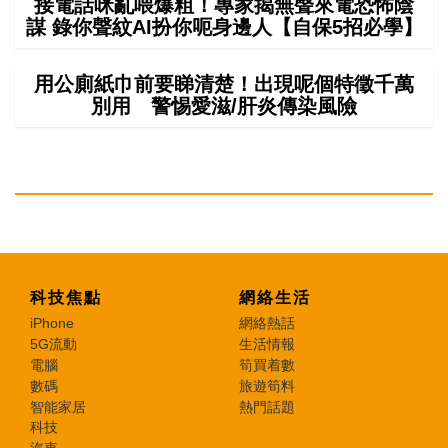
接電話咪亂喂爆粗！專家揭無聲來電恐怖陰
謀 錄你聲紋AI扮你呃身邊人【自保5招必學】
用公廁紙巾前要睇清楚！出現呢個特徵千萬
別用 警惕愛滋/肝炎傳染風險
科技焦點
網絡生活
iPhone
網絡熱話
5G流動
生活情報
電腦
筍買着數
數碼
旅遊筍料
智能家居
熱門話題
科技