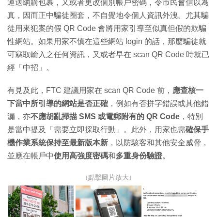
運送網購包裹，又或者更改個別帳戶密碼，令市民會信以為
真，因而正中騙徒圈套，不自覺地令個人資訊外洩。尤其騙
徒用來犯案的假 QR Code 會將用家引導至似真但假的欺騙
性網站。如果用家不慎在這些網站 login 的話，那麼騙徒就
可竊取輸入之任何資訊，又或者早在 scan QR Code 時就已
經「中招」。
有見及此，FTC 建議用家在 scan QR Code 前，
應查核一
下當中所引導的網站是否正確
，例如有否拼字錯誤或其他錯
漏，亦
不應胡亂掃描 SMS 或電郵附有的 QR Code
，特別
是當中提及「需要立即採取行動」。此外，用家也需
確保手
機作業系統保持至最新版本新
，以防駭客和其他安全威脅，
並應在帳戶中
使用高強度密碼
和
多重身份驗證
。
↓點擊圖片放大↓