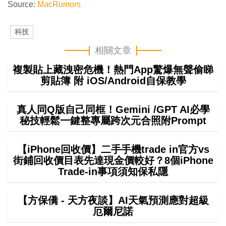
Source:
MacRumors
科技
相關文章
複製貼上藏洩密危機！熱門App驚爆無聲偷睇
剪貼簿 附 iOS/Android自保教學
真人同Q版自己同框！Gemini /GPT AI必學
秘技輕鬆一鍵整專屬跨次元合照附Prompt
【iPhone回收價】二手手機trade in官方vs
街鋪回收價目表先達現金價較好？8個iPhone
Trade-in事項須知保私隱
【方保僑 - 天方夜談】AI天氣預測應對超級
厄爾尼諾