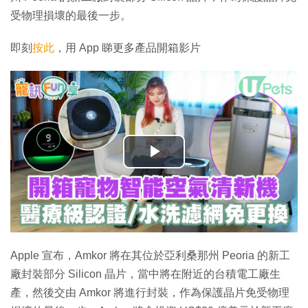
受物理損壞的最後一步。
即刻
按此
，用 App 睇更多產品開箱影片
播
放
影
片
Apple 宣布，Amkor 將在其位於亞利桑那州 Peoria 的新工
廠封裝部分 Silicon 晶片，當中將在附近的台積電工廠生
產，然後交由 Amkor 將進行封裝，作為保護晶片免受物理