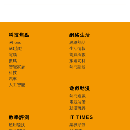
科技焦點
網絡生活
iPhone
網絡熱話
5G流動
生活情報
電腦
筍買着數
數碼
旅遊筍料
智能家居
熱門話題
科技
汽車
人工智能
遊戲動漫
熱門遊戲
電競裝備
動漫玩具
教學評測
IT TIMES
應用秘技
業界頭條