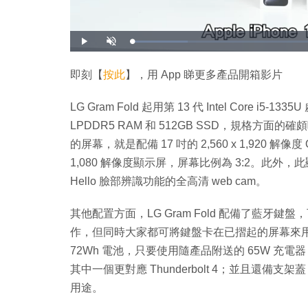
載
播
開
入
放
啟
完
音
畢
效
:
即刻【
按此
】，用 App 睇更多產品開箱影片
1
4
.
2
LG Gram Fold 起用第 13 代 Intel Core i5-
4
%
LPDDR5 RAM 和 512GB SSD，規格
的屏幕，就是配備 17 吋的 2,560 x 1,920 解像度
1,080 解像度顯示屏，屏幕比例為 3:2。此外
Hello 臉部辨識功能的全高清 web cam。
其他配置方面，LG Gram Fold 配備了藍牙鍵盤，
作，但同時大家都可將鍵盤卡在已摺起的屏幕來用，令
72Wh 電池，只要使用隨產品附送的 65W 充電器
其中一個更對應 Thunderbolt 4；並且還
用途。