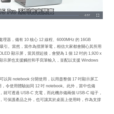
剩
-
3:57
全
螢
幕
餘
時
間
1335U 處理器，備有 10 核心 12 線程、6000MHz 的 16GB
方面的確頗吸引。當然，當作為摺屏筆電，相信大家都會關心其所用
 OLED 顯示屏，當其摺起後，會變為 1 個 12 吋的 1,920 x
，此顯示屏也支援觸控和手寫筆輸入，並配以支援 Windows
可以與 notebook 分開使用，以用盡整個 17 吋顯示屏工
使用體驗如同 12 吋 notebook。此外，當中也備
，就可透過 USB-C 充電，而此機亦備兩個 USB-C 端子，
備支架蓋，可保護產品之外，也可讓其於桌面上使用時，作為支撐