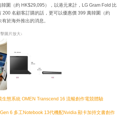
萬韓圜（約 HK$29,095），以港元來計，LG Gram Fold 比
0。如為首 200 名顧客訂購的話，更可以優惠價 399 萬韓圜（約
時未有於海外推出的消息。
點擊圖片放大↓
態系統 OMEN Transcend 16 流暢創作電競體驗
1 Gen 6 多工Notebook 13代機配Nvidia 顯卡加持文書創作