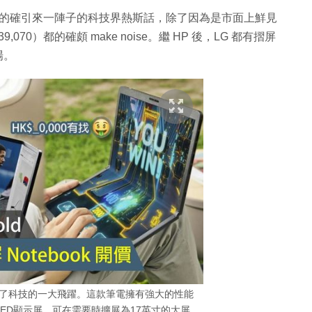
otebook，的確引來一陣子的科技界熱斯話，除了因為是市面上鮮見
 HK$39,070）都的確頗 make noise。繼 HP 後，LG 都有摺屏
場。
世帶來了科技的一大飛躍。這款筆電擁有強大的性能
ED顯示屏，可在需要時擴展為17英寸的大屏