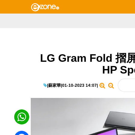
LG Gram Fold 
HP Sp
|
蘇家華
|
01-10-2023 14:07
|
WhatsApp