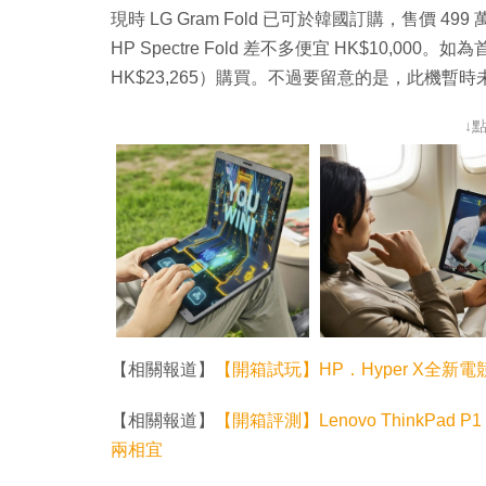
現時 LG Gram Fold 已可於韓國訂購，售價 499 
HP Spectre Fold 差不多便宜 HK$10,00
HK$23,265）購買。不過要留意的是，此機暫
↓
【相關報道】
【開箱試玩】HP．Hyper X全新電競生
【相關報道】
【開箱評測】Lenovo ThinkPad P
兩相宜