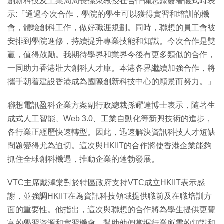
創新科技及工業局局長孫東教授在合作備忘錄簽署儀式時表
示:「通過今次合作，學院的學生可以獲得實習和培訓的機
會，體驗創科工作，做好職涯規劃。同時，聯想的員工會被
安排到學院進修，持續提升專業技能和知識。今次合作是雙
贏，值得鼓勵。我期待學界和業界今後有更多類似的合作，
一同助力香港壯大創科人才庫。本港各界繼續加強合作，將
攜手朝着建設香港成為國際創新科技中心的願景而努力。」
聯想電訊盈科企業方案副行政總裁孫耀達博士表示，隨著生
成式人工智能、Web 3.0、工業自動化等新興技術的進步，
各行業正經歷快速轉型。因此，迅速解決資訊科技人才短缺
問題變得尤為迫切。這次與HKIIT的合作將使香港企業能夠
抓住全球創科機遇，推動企業的蓬勃發展。
VTC主席戴澤棠對於特區政府支持VTC成立HKIIT表示感
謝，並強調HKIIT在為資訊科技領域提供職前及在職培訓方
面的重要性。他指出，這次與聯想的合作將為學生提供更豐
富的學習資源和實習機會，幫助他們掌握行業所需的知識和