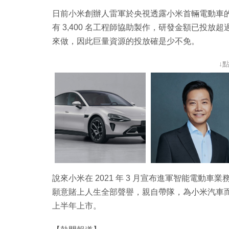
日前小米創辦人雷軍於央視透露小米首輛電動車的
有 3,400 名工程師協助製作，研發金額已投放
來做，因此巨量資源的投放確是少不免。
↓
說來小米在 2021 年 3 月宣布進軍智能電動
願意賭上人生全部聲譽，親自帶隊，為小米汽車
上半年上市。