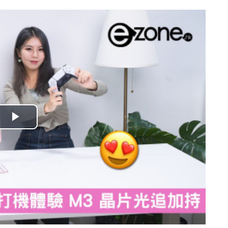
播
放
影
片