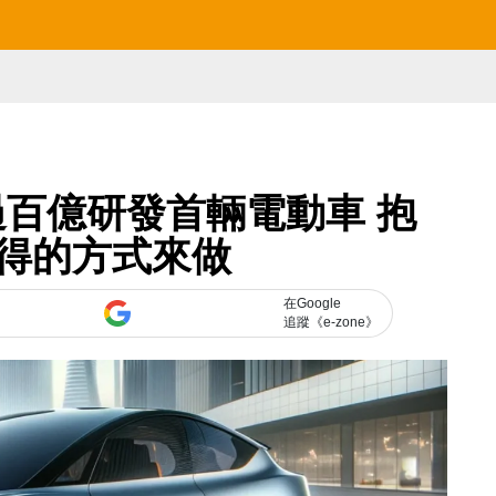
百億研發首輛電動車 抱
得的方式來做
在Google
追蹤《e-zone》