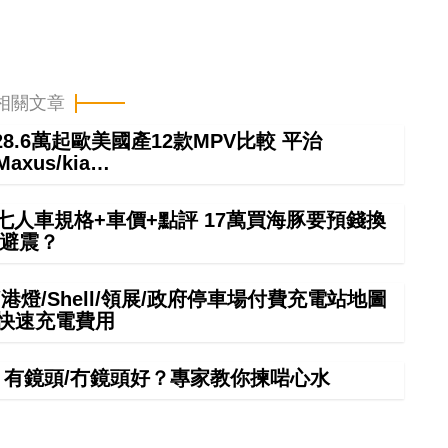
相關文章
8.6萬起歐美國產12款MPV比較 平治
Maxus/kia…
6七人車規格+車價+點評 17萬買海豚要預錢換
避震？
港燈/Shell/領展/政府停車場付費充電站地圖
中快速充電費用
手！有鏡頭/冇鏡頭好？專家教你揀啱心水