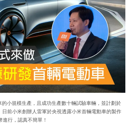
車的小規模生產，且成功生產數十輛試驗車輛，並計劃於
市。日前小米創辦人雷軍於央視透露小米首輛電動車的製作
民幣進行，認真不簡單！