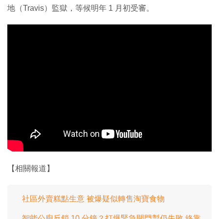
地（Travis）監獄，等候明年 1 月初受審。
【相關報道】
社區外賣糕點生意 被爆疑似轉售淘寶食物
智能公廁反鎖 10 分鐘？打爆緊急開門掣仍失敗 終靠