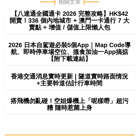
相關文章
【八達通全國通卡 2026 完整攻略】HK$42
開賣！336 個內地城市 + 澳門一卡通行 7 大
賣點 + 增值 / 儲值上限懶人包
2026 日本自駕遊必裝5個App｜Map Code導
航、即時停車場空位、搵食加油一App搞掂
【附下載連結】
香港交通消息實時更新 | 隧道實時路面情況
+主要幹道估計行車時間
搭飛機勿亂碰！空姐爆機上「呢樣嘢」超污
糟 隨時惹菌上身