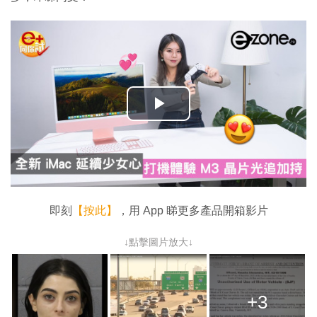
播
放
影
片
即刻
【按此】
，用 App 睇更多產品開箱影片
↓點擊圖片放大↓
+3