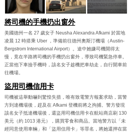
將司機的手機扔出窗外
美國德州一名 27 歲女子 Neusha Alexandra Afkami 於當地
凌晨 12 時搭乘 Uber ，準備前往德州奧斯汀機場（Austin-
Bergstrom International Airport）。途中她嫌司機開得太
慢，竟在半路將司機的手機扔出窗外，導致司機緊急停車。
正當他下車撿手機時，該名女子趁機把車劫走，自行開車前
往機場。
盜用司機信用卡
司機被這舉動嚇到驚惶失措，唯有致電警方報案求助，當警
方到達機場後，趕及在 Afkami 登機前將之拘捕。警方發現
該名女子抵達機場後，還盜用司機信用卡在航站商店刷 130
美元（約 1013 港元），購買零食和商品。當地警方以「未
經同意使用車輛」和「盜用信用卡」等罪名，將她還押在當