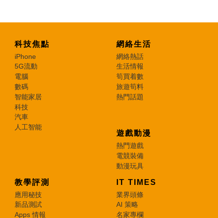
科技焦點
網絡生活
iPhone
網絡熱話
5G流動
生活情報
電腦
筍買着數
數碼
旅遊筍料
智能家居
熱門話題
科技
汽車
人工智能
遊戲動漫
熱門遊戲
電競裝備
動漫玩具
教學評測
IT TIMES
應用秘技
業界頭條
新品測試
AI 策略
Apps 情報
名家專欄