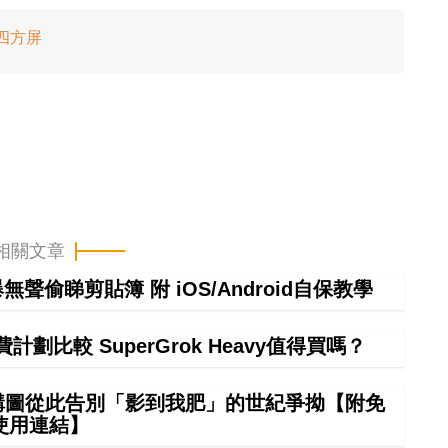
 四方屏
相關文章
偷睇剪貼簿 附 iOS/Android自保教學
計劃比較 SuperGrok Heavy值得買嗎？
 構圖從此告別「影到我肥」的世紀爭拗【附免
使用連結】