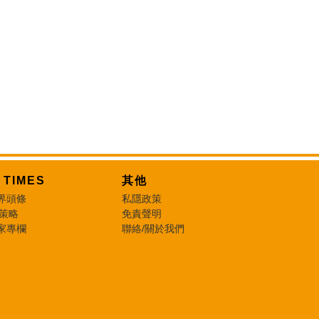
T TIMES
其他
界頭條
私隱政策
 策略
免責聲明
家專欄
聯絡/關於我們