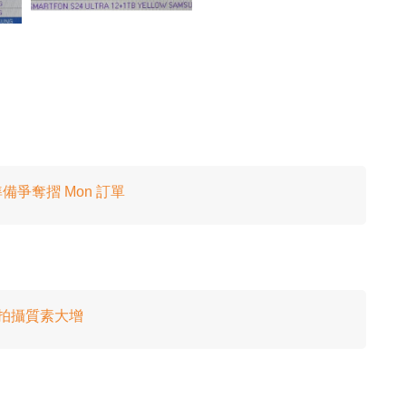
準備爭奪摺 Mon 訂單
25 拍攝質素大增