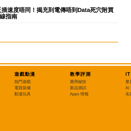
正反插速度唔同！揭充到電傳唔到Data死穴附買
線指南
遊戲動漫
教學評測
I
熱門遊戲
應用秘技
業
電競裝備
新品測試
AI
動漫玩具
Apps 情報
名