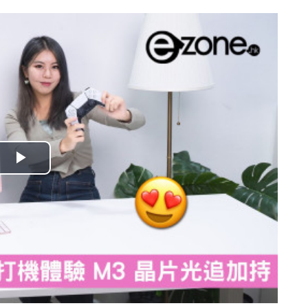
播
放
影
片