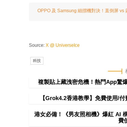
OPPO 及 Samsung 細摺機對決！直倒屏 vs
Source:
X @ UniverseIce
科技
複製貼上藏洩密危機！熱門App驚爆無聲
【Grok4.2香港教學】免費使用/付費
港女必備！《男友照相機》爆紅 AI
費