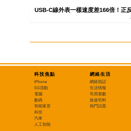
USB-C線外表一樣速度差166倍！
科技焦點
網絡生活
iPhone
網絡熱話
5G流動
生活情報
電腦
筍買着數
數碼
旅遊筍料
智能家居
熱門話題
科技
汽車
人工智能