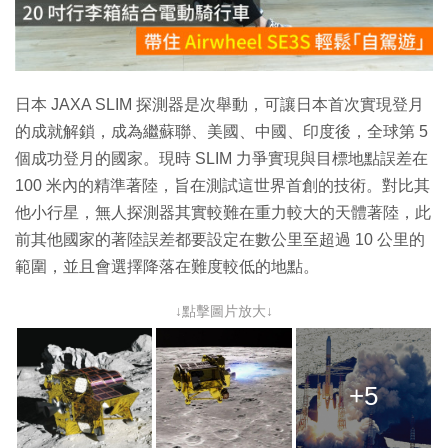
放
影
片
日本 JAXA SLIM 探測器是次舉動，可讓日本首次實現登月
的成就解鎖，成為繼蘇聯、美國、中國、印度後，全球第 5
個成功登月的國家。現時 SLIM 力爭實現與目標地點誤差在
100 米內的精準著陸，旨在測試這世界首創的技術。對比其
他小行星，無人探測器其實較難在重力較大的天體著陸，此
前其他國家的著陸誤差都要設定在數公里至超過 10 公里的
範圍，並且會選擇降落在難度較低的地點。
↓點擊圖片放大↓
+5