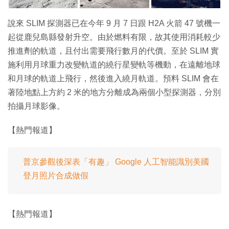
說來 SLIM 探測器已在今年 9 月 7 日跟 H2A 火箭 47 號機一
起從鹿兒島縣發射升空。由於燃料有限，故其使用消耗較少
推進劑的軌道，且付出需要飛行數月的代價。至於 SLIM 實
施利用月球重力改變軌道的繞行星變軌等機動，在遠離地球
和月球的軌道上飛行，然後進入繞月軌道。預料 SLIM 會在
著陸地點上方約 2 米的地方分離成為兩個小型探測器，分別
拍攝月球影像。
【熱門報道】
普京參觀後深表「有趣」 Google 人工智能識別美國
登月照片合成做假
【熱門報道】