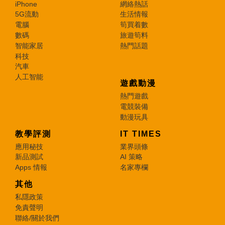
iPhone
網絡熱話
5G流動
生活情報
電腦
筍買着數
數碼
旅遊筍料
智能家居
熱門話題
科技
汽車
人工智能
遊戲動漫
熱門遊戲
電競裝備
動漫玩具
教學評測
IT TIMES
應用秘技
業界頭條
新品測試
AI 策略
Apps 情報
名家專欄
其他
私隱政策
免責聲明
聯絡/關於我們