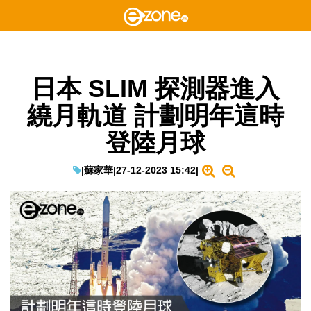
日本 SLIM 探測器進入
繞月軌道 計劃明年這時
登陸月球
|
蘇家華
|
27-12-2023 15:42
|