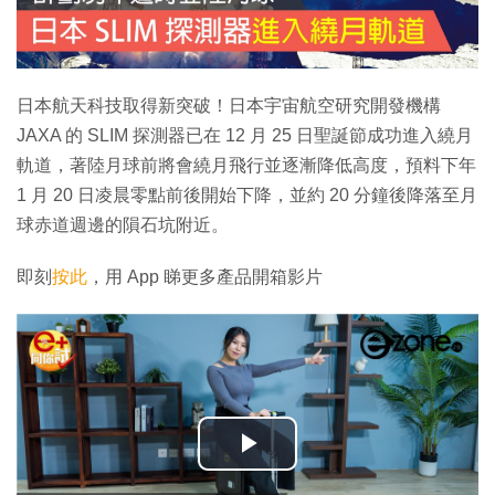
日本航天科技取得新突破！日本宇宙航空研究開發機構
JAXA 的 SLIM 探測器已在 12 月 25 日聖誕節成功進入繞月
軌道，著陸月球前將會繞月飛行並逐漸降低高度，預料下年
1 月 20 日凌晨零點前後開始下降，並約 20 分鐘後降落至月
球赤道週邊的隕石坑附近。
即刻
按此
，用 App 睇更多產品開箱影片
播