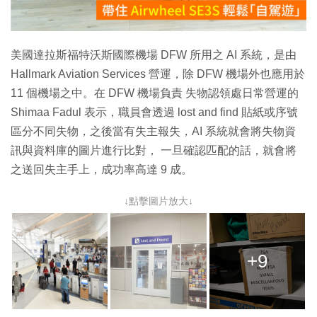
影
片
美國達拉斯福特沃斯國際機場 DFW 所用之 AI 系統，是由
Hallmark Aviation Services 營運，除 DFW 機場外也應用於
11 個機場之中。在 DFW 機場負責 失物認領處日常營運的
Shimaa Fadul 表示，職員會透過 lost and find 貼紙或序號
區分不同失物，之後當有失主報失，AI 系統就會將失物資
訊與資料庫的圖片進行比對， 一旦確認匹配的話，就會將
之送回失主手上，成功率高達 9 成。
↓點擊圖片放大↓
+9