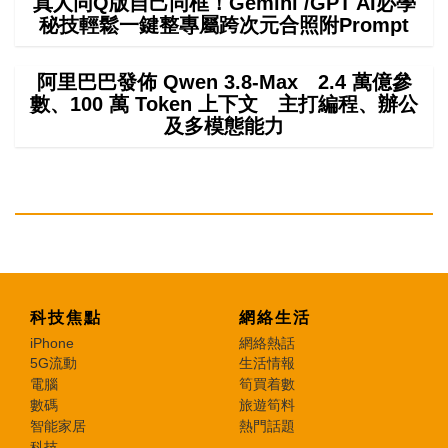
真人同Q版自己同框！Gemini /GPT AI必學
秘技輕鬆一鍵整專屬跨次元合照附Prompt
阿里巴巴發佈 Qwen 3.8-Max 2.4 萬億參
數、100 萬 Token 上下文 主打編程、辦公
及多模態能力
科技焦點
網絡生活
iPhone
網絡熱話
5G流動
生活情報
電腦
筍買着數
數碼
旅遊筍料
智能家居
熱門話題
科技