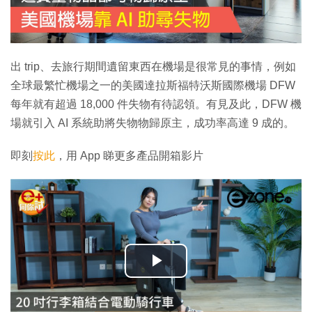
出 trip、去旅行期間遺留東西在機場是很常見的事情，例如
全球最繁忙機場之一的美國達拉斯福特沃斯國際機場 DFW
每年就有超過 18,000 件失物有待認領。有見及此，DFW 機
場就引入 AI 系統助將失物物歸原主，成功率高達 9 成的。
即刻
按此
，用 App 睇更多產品開箱影片
播
放