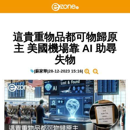
這貴重物品都可物歸原
主 美國機場靠 AI 助尋
失物
|
蘇家華
|
28-12-2023 15:16
|