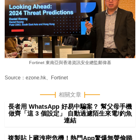
Fortinet 東南亞與香港資訊安全總監鄺偉基
Source：ezone.hk、Fortinet
相關文章
長者用 WhatsApp 好易中騙案？ 幫父母手機
做齊「這 3 個設定」 自動過濾陌生來電/釣魚
連結
複製貼上藏洩密危機！熱門App驚爆無聲偷睇