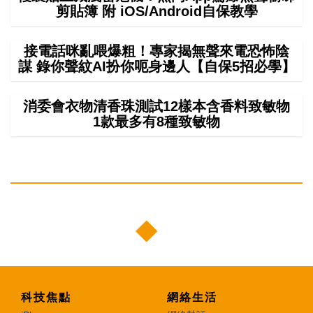
剪貼簿 附 iOS/Android自保教學
接電話咪亂喂爆粗！專家揭無聲來電恐怖陰
謀 錄你聲紋AI扮你呃身邊人【自保5招必學】
消委會衣物清香珠測試12樣本含香料致敏物
1款最多有8種致敏物
科技焦點
網絡生活