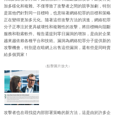
加多樣化和複雜。不僅導致了攻擊者之間的競爭加劇，特別
是當他們針對同一目標時，也意味著網絡犯罪的目標和策略
正在變得更加多元化。隨著這些攻擊方法的演進，網絡犯罪
分子正專注於更具破壞性和複雜性的攻擊，將目標轉向阻斷
服務和勒索軟件。報告還提到零日漏洞的增加，是由於企業
越來越依賴各種平台和技術。漏洞為網絡犯罪分子提供新的
攻擊機會，特別是在暗網上出售這些漏洞，還有些是同時賣
給多個買家！
↓點擊圖片放大↓
攻擊者也在尋找從內部部署策略的新方法，這是由於許多企