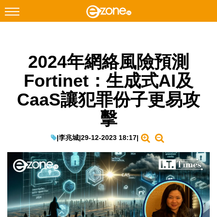
搜尋
2024年網絡風險預測
Facebook
Instagram
Fortinet：生成式AI及
科技焦點
CaaS讓犯罪份子更易攻
網絡生活
擊
遊戲動漫
教學評測
|
李兆城
|
29-12-2023 18:17
|
EduTech
IT Times
生成式AI與雲端應用
Enterprise Digital Transformation