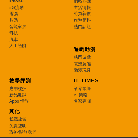
iPhone
網絡熱話
5G流動
生活情報
電腦
筍買着數
數碼
旅遊筍料
智能家居
熱門話題
科技
汽車
人工智能
遊戲動漫
熱門遊戲
電競裝備
動漫玩具
教學評測
IT TIMES
應用秘技
業界頭條
新品測試
AI 策略
Apps 情報
名家專欄
其他
私隱政策
免責聲明
聯絡/關於我們