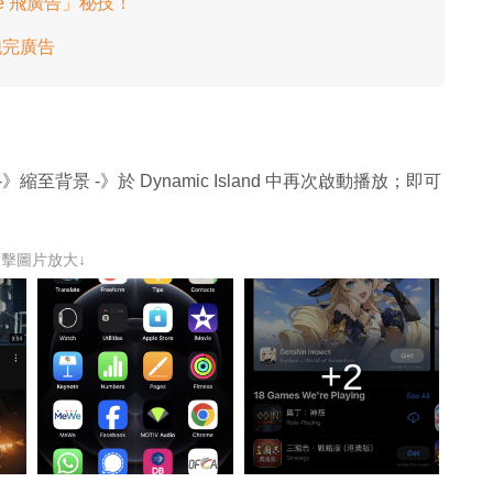
e 飛廣告」秘技！
跑完廣告
 -》縮至背景 -》於 Dynamic Island 中再次啟動播放；即可
點擊圖片放大↓
+2