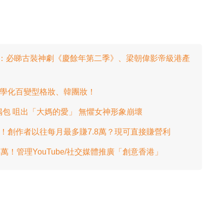
單推介：必睇古裝神劇《慶餘年第二季》、梁朝偉影帝級港產
e片學化百變型格妝、韓團妝！
下偶包 咀出「大媽的愛」 無懼女神形象崩壞
金！創作者以往每月最多賺7.8萬？現可直接賺營利
！管理YouTube/社交媒體推廣「創意香港」