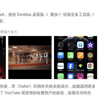
擇「aA」後按 Desktop 桌面版 -》播放-》切換至多工頁面 -》
聲音。
點擊圖片放大↓
快捷，而《Safari》則偶有失敗未能成功，故建議用家多
了 YouTube 渴望增加收費用戶的政策，故難言何時失