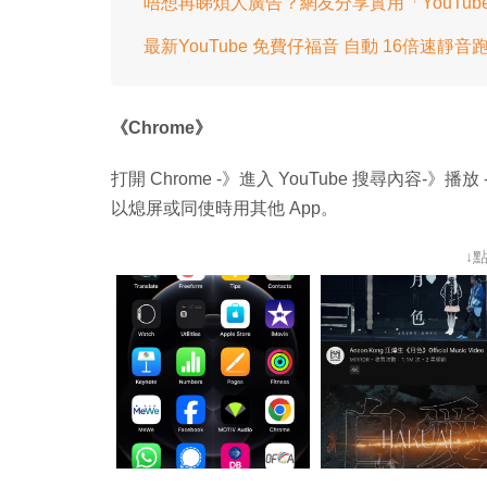
唔想再睇煩人廣告？網友分享實用「YouTub
最新YouTube 免費仔福音 自動 16倍速靜音
《Chrome》
打開 Chrome -》進入 YouTube 搜尋內容-》播放
以熄屏或同使時用其他 App。
↓