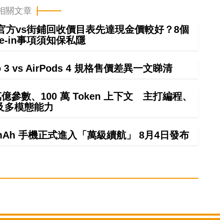
相關文章
 in官方vs街鋪回收價目表先達現金價較好？8個
rade-in事項須知保私隱
ro 3 vs AirPods 4 規格售價差異一文睇清
4 萬億參數、100 萬 Token 上下文 主打編程、
及多模態能力
000mAh 手機正式進入「萬級續航」 8月4日發布