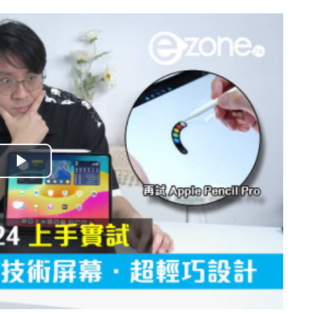
播
放
影
片