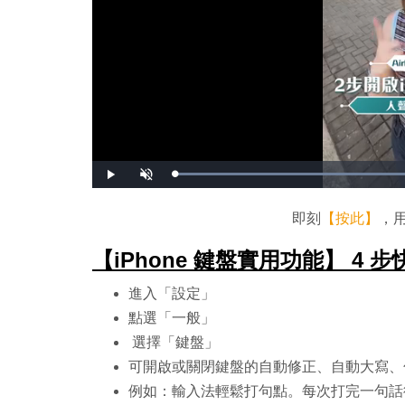
播
開
放
啟
音
效
即刻
【按此】
，用
【iPhone 鍵盤實用功能】 4
進入「設定」
點選「一般」
選擇「鍵盤」
可開啟或關閉鍵盤的自動修正、自動大寫、
例如：輸入法輕鬆打句點。
每次打完一句話