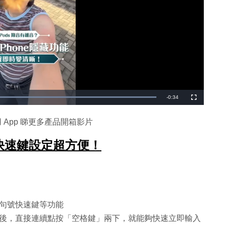
剩
-
0:34
載
全
入
螢
完
幕
餘
畢
:
 App 睇更多產品開箱影片
1
時
0
0
.
 步快速鍵設定超方便！
間
0
0
%
句號快速鍵等功能
後，直接連續點按「空格鍵」兩下，就能夠快速立即輸入