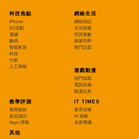
科技焦點
網絡生活
iPhone
網絡熱話
5G流動
生活情報
電腦
筍買着數
數碼
旅遊筍料
智能家居
熱門話題
科技
汽車
人工智能
遊戲動漫
熱門遊戲
電競裝備
動漫玩具
教學評測
IT TIMES
應用秘技
業界頭條
新品測試
AI 策略
Apps 情報
名家專欄
其他