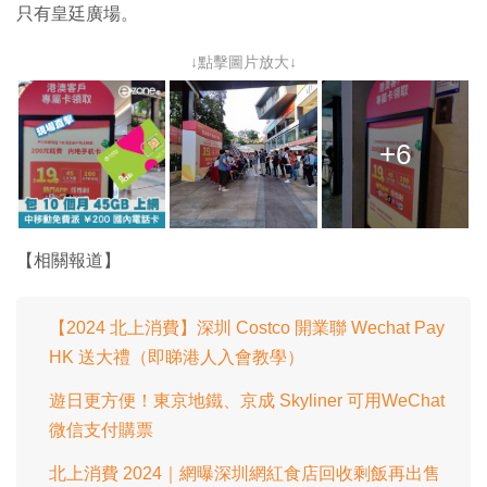
只有皇廷廣場。
↓點擊圖片放大↓
+6
【相關報道】
【2024 北上消費】深圳 Costco 開業聯 Wechat Pay
HK 送大禮（即睇港人入會教學）
遊日更方便！東京地鐵、京成 Skyliner 可用WeChat
微信支付購票
北上消費 2024｜網曝深圳網紅食店回收剩飯再出售