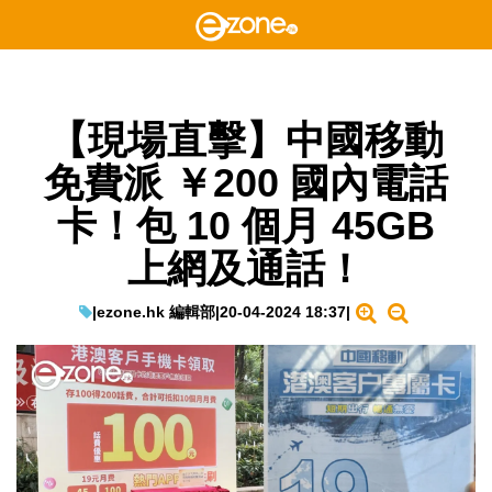
【現場直擊】中國移動
免費派 ￥200 國內電話
卡！包 10 個月 45GB
上網及通話！
|
ezone.hk 編輯部
|
20-04-2024 18:37
|