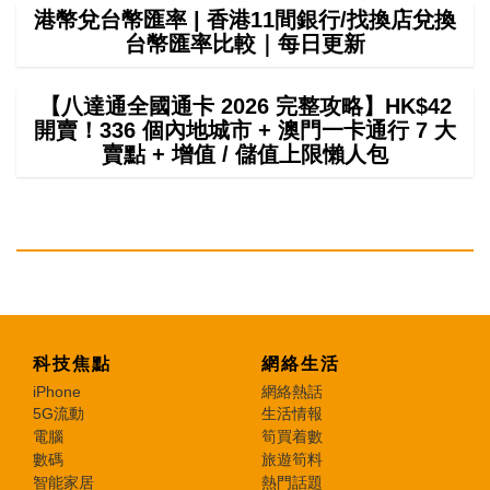
港幣兌台幣匯率 | 香港11間銀行/找換店兌換
台幣匯率比較｜每日更新
【八達通全國通卡 2026 完整攻略】HK$42
開賣！336 個內地城市 + 澳門一卡通行 7 大
賣點 + 增值 / 儲值上限懶人包
科技焦點
網絡生活
iPhone
網絡熱話
5G流動
生活情報
電腦
筍買着數
數碼
旅遊筍料
智能家居
熱門話題