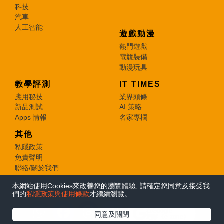
科技
汽車
人工智能
遊戲動漫
熱門遊戲
電競裝備
動漫玩具
教學評測
IT TIMES
應用秘技
業界頭條
新品測試
AI 策略
Apps 情報
名家專欄
其他
私隱政策
免責聲明
聯絡/關於我們
本網站使用Cookies來改善您的瀏覽體驗, 請確定您同意及接受我
© 2026 e-zone. All Rights Reserved.
們的
私隱政策與使用條款
才繼續瀏覽。
在Google
同意及關閉
追蹤《e-zone》