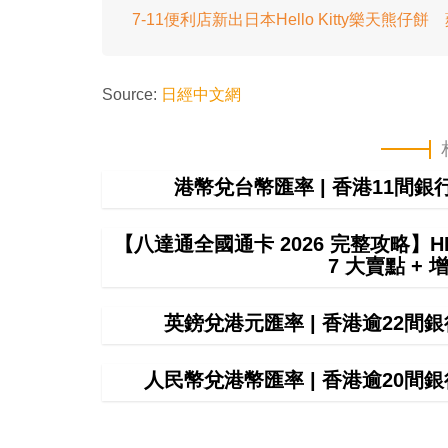
7-11便利店新出日本Hello Kitty樂天熊仔
Source:
日經中文網
港幣兌台幣匯率 | 香港11間
【八達通全國通卡 2026 完整攻略】HK
7 大賣點 + 
英鎊兌港元匯率 | 香港逾22
人民幣兌港幣匯率 | 香港逾20