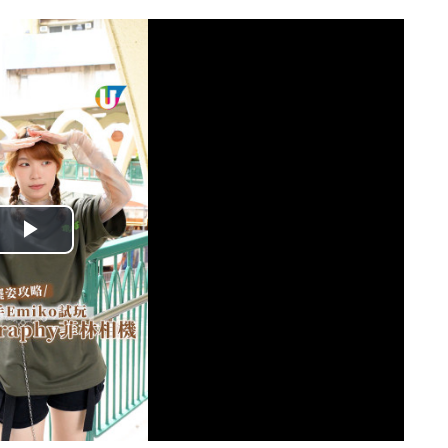
播
放
影
片