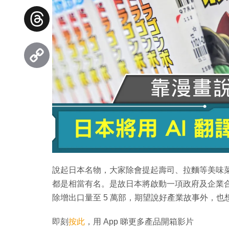
Facebook
Threads
Copy
Link
說起日本名物，大家除會提起壽司、拉麵等美味
都是相當有名。是故日本將啟動一項政府及企業合
除增出口量至 5 萬部，期望說好產業故事外，
即刻
按此
，用 App 睇更多產品開箱影片