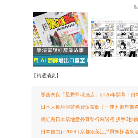
↓
【精選消息】
關西奈良「星野監獄酒店」2026年開幕！
日本人氣烏龍茶免費派茶飲！一連五個星期
網紅遊日本築地意外直擊行竊過程 扒手3秒
日本自由行2024 | 京都絕美江戶風獨棟