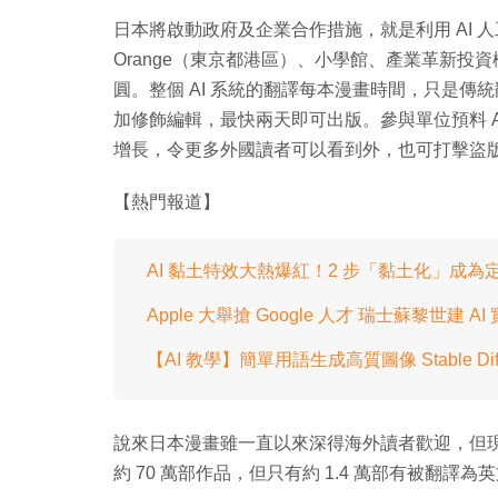
日本將啟動政府及企業合作措施，就是利用 AI
Orange（東京都港區）、小學館、產業革新投資
圓。整個 AI 系統的翻譯每本漫畫時間，只是傳統翻
加修飾編輯，最快兩天即可出版。參與單位預料 A
增長，令更多外國讀者可以看到外，也可打擊盜
【熱門報道】
AI 黏土特效大熱爆紅！2 步「黏土化」成為
Apple 大舉搶 Google 人才 瑞士蘇黎世建 AI
【AI 教學】簡單用語生成高質圖像 Stable Diff
說來日本漫畫雖一直以來深得海外讀者歡迎，但
約 70 萬部作品，但只有約 1.4 萬部有被翻譯為