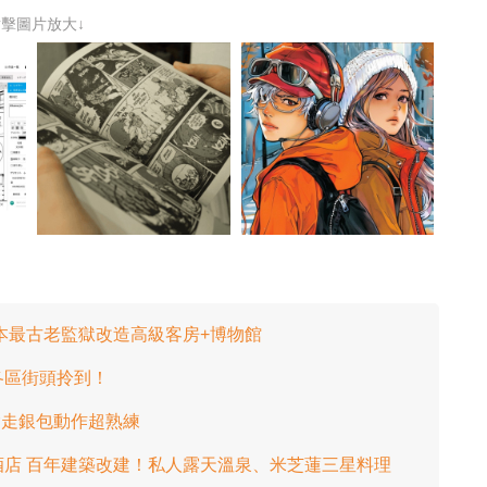
點擊圖片放大↓
日本最古老監獄改造高級客房+博物館
各區街頭拎到！
偷走銀包動作超熟練
溫泉酒店 百年建築改建！私人露天溫泉、米芝蓮三星料理