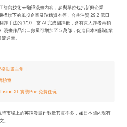
 人工智能技術來翻譯漫畫內容，參與單位包括新興企業
機構旗下的風投企業及瑞穗資本等，合共注資 29.2 億日
譯手法的 1/10，當 AI 完成翻譯後，會有真人譯者再稍
I 漫畫作品出口數量可增加至 5 萬部，促進日本相關產業
版流通量。
定格動畫主角！
 實驗室
usion XL 實裝Poe 免費任玩
現時市場上的英譯漫畫作數量其實不多，如日本國內現有
英文。