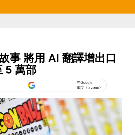
事 將用 AI 翻譯增出口
 5 萬部
在Google
追蹤《e-zone》