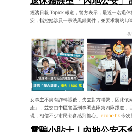
退休婦誤墮「內地公安」電騙
經濟日報 Topick 報道，警方表示，最近一名
安，指控她涉及一宗洗黑錢案件，並要求將約1,8
↓
女事主不虞有詐轉賬後，失去對方聯繫，因此懷
產」，並交由中區警區刑事調查隊第四隊跟進，
現，相信不少市民都會感到擔心。
ezone.hk
今次
電騙小貼士｜內地公安不